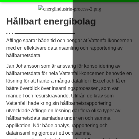
Hållbart energibolag
Affingo sparar både tid och pengar åt Vattenfallkoncernen
med en effektivare datainsamling och rapportering av
hållbarhetsdata.
Jan Johansson som är ansvarig för konsolidering av
hållbarhetsdata för hela Vattenfall-koncernen behövde en
lösning för att hantera många datafiler i Excel och få en
bättre överblick över insamlingsprocessen, som var
manuell och resurskrävande. Utifrån de krav som
Vattenfall hade kring sin hållbarhetsrapportering
utvecklade Affingo en lösning där flera olika typer av
hållbarhetsdata samlades under en och samma
applikation. När både analys, rapportering och
datainsamling gjordes i ett och samma