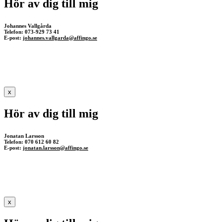
Hör av dig till mig
Johannes Vallgårda
Telefon: 073-929 73 41
E-post:
johannes.vallgarda@affingo.se
x
Hör av dig till mig
Jonatan Larsson
Telefon: 070 612 60 82
E-post:
jonatan.larsson@affingo.se
x