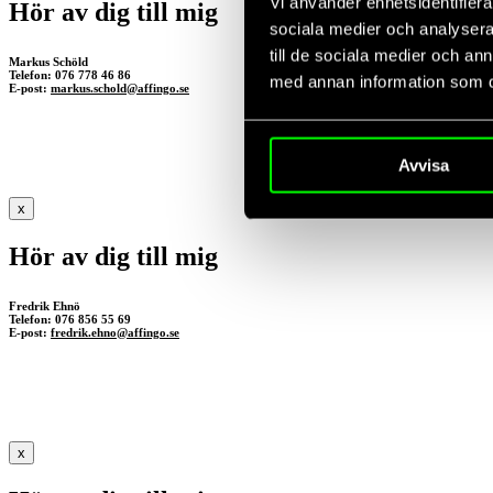
Vi använder enhetsidentifierar
Hör av dig till mig
sociala medier och analysera 
till de sociala medier och a
Markus Schöld
Telefon: 076 778 46 86
med annan information som du 
E-post:
markus.schold@affingo.se
Avvisa
x
Hör av dig till mig
Fredrik Ehnö
Telefon: 076 856 55 69
E-post:
fredrik.ehno@affingo.se
x