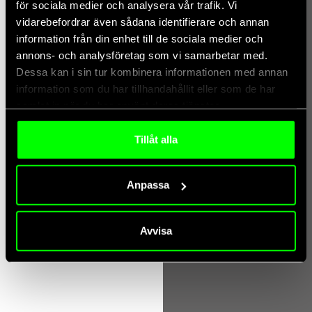
för sociala medier och analysera vår trafik. Vi
vidarebefordrar även sådana identifierare och annan
information från din enhet till de sociala medier och
annons- och analysföretag som vi samarbetar med.
Dessa kan i sin tur kombinera informationen med annan
information som du har tillhandahållit eller som de har
samlat in när du har använt deras tjänster.
juni 14, 2026
Tillåt alla
Från osäkerhet till bevisad affärsnytta på åtta veckor
Affingo och allmates.ai lanserar Lighthouse-metoden i Norden. En
Anpassa
beprövad metodik för att minimera riskerna i din AI-resa och leverera
mätbart värde på bara 8 veckor.
Avvisa