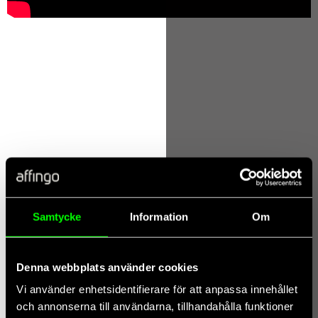
juli 10, 2026
Affingos hållbarhetsredovisning 2025–2026: Datadrivna
insikter för en hållbar framtid
Vi är stolta att presentera Affingos hållbarhetsredovisning för
verksamhetsåret 2025–2026. Rapporten är en sammanfattning av var vi står
juni 24, 2026
McKinsey 7 Operating Truths vs Allmates.ai
Skiftet från isolerade AI-piloter till verklig operativ nytta är en stor
utmaning för de flesta företag. I sin
Samtycke
Information
Om
Denna webbplats använder cookies
Vi använder enhetsidentifierare för att anpassa innehållet
och annonserna till användarna, tillhandahålla funktioner