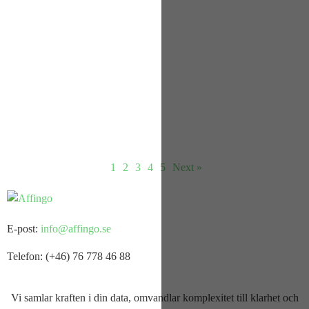
började bromsas av
november 20, 2025
McKinsey Report 2025: AI-agenter driver innovation och
transformation
Enligt en rapport från McKinsey använder nästan alla undersökta
organisationer AI, och många experimenterar med AI-agenter på grund
1
2
3
4
5
Next »
E-post:
info@affingo.se
Telefon: (+46) 76 778 46 88
Vi samlar
kraften
i din data, omvandlar komplexitet till
klarhet
och