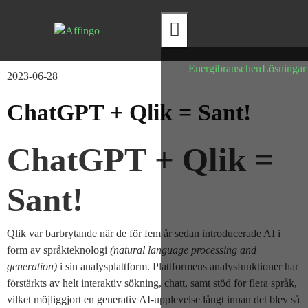
Hamburger
Toggle
Menu
Energibranschen
Lösningar
2023-06-28
ChatGPT + Qlik = Sant!
ChatGPT + Qlik =
Sant!
Qlik var barbrytande när de för fem år sedan introducerade AI i
form av språkteknologi
(natural language processing and
generation)
i sin analysplattform. Plattformens analysfunktioner har
förstärkts av helt interaktiv sökning, chatt, samt stöd för flera språk,
vilket möjliggjort en generativ AI-upplevelse långt innan det blev så