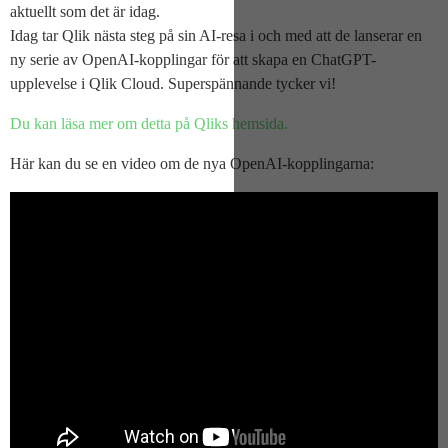
aktuellt som det är idag.
Idag tar Qlik nästa steg på sin AI-resa i och med att de lanserar en
ny serie av OpenAI-kopplingar för att skapa en ChatGPT-
upplevelse i Qlik Cloud. Superspännande tycker vi!
Du kan läsa mer om detta på Qliks hemsida.
Här kan du se en video om de nya OpenAI-kopplingarna: