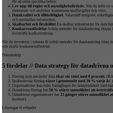
för att möta specifika behov.
Lev upp till regler och myndighetsdirektiv.
När du inför en s
förtroende och undviker kostsamma straffavgifter och viten.
Datakvalitet och tillförlitlighet.
Säkerställ integritet, enhetligh
och användbar information.
Skalbarhet och flexibilitet
En skalbar infrastruktur för data h
Konkurrensfördelar
Solida metoder för datahantering skapar ko
överträffa konkurrenterna.
När du investerar i robusta & solida metoder för datahantering (data man
och skaffa konkurrensfördelar.
Datastrategi
5 fördelar // Data strategy för datadrivna 
Företag som använder data
ökar sin vinst med 8 procent
. (B
Insiktsdrivna företag
växer i genomsnitt med
30 % varje år
. 
Organisationer kan mäta framgången för dataprodukter med hjä
Datadrivna företag har
58 %
större sannolikhet att överträff
Datadrivna organisationer har
23 gånger större sannolikhet a
Institute)
Lösningar vi erbjuder