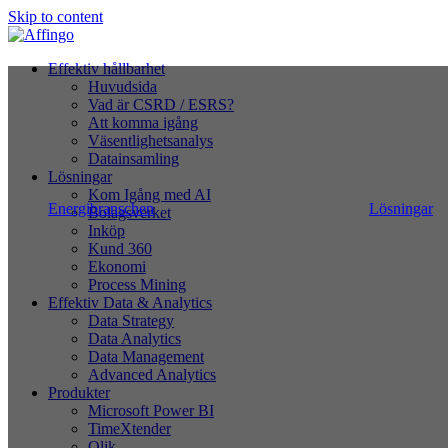
Skip to content
Effektiv hållbarhet
Huvudsida
Vad är CSRD / ESRS?
Att komma igång
Väsentlighetsanalys
Datainsamling
Lösningar
Kom Igång med AI
Energibranschen
Lösningar
Bolagsverket
Inköp
Kund 360
Ekonomi
Process Mining
Effektiv Data & Analytics
Data Strategy
Data Analytics
Data Management
Advanced Analytics
Produkter
Microsoft Power BI
TimeXtender
Qlik