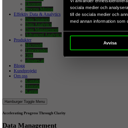
Vi använder enhetsidentifierar
Ekonomi
sociala medier och analysera 
Process Mining
Effektiv Data & Analytics
till de sociala medier och a
Data Strategy
med annan information som du 
Data Analytics
Data Management
Advanced Analytics
Produkter
Avvisa
Microsoft
Timextender
Qlik
allmates.ai
Blogg
Kundprojekt
Om oss
Kontakt
Historia
Karriär
Hamburger Toggle Menu
Accelerating Progress Through Clarity
Data Management