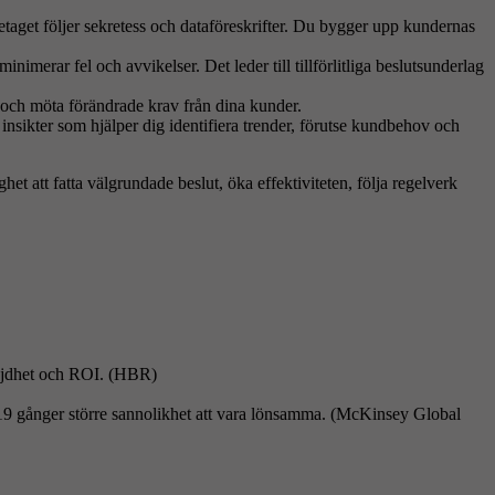
retaget följer sekretess och dataföreskrifter. Du bygger upp kundernas
minimerar fel och avvikelser. Det leder till tillförlitliga beslutsunderlag
k och möta förändrade krav från dina kunder.
insikter som hjälper dig identifiera trender, förutse kundbehov och
het att fatta välgrundade beslut, öka effektiviteten, följa regelverk
nöjdhet och ROI. (HBR)
h 19 gånger större sannolikhet att vara lönsamma. (McKinsey Global