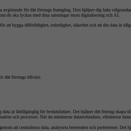
a avgörande för ditt företags framgång. Den hjälper dig fatta välgrunda
m du ska lyckas med dina satsningar inom digitalisering och AI.
 att bygga tillförlitlighet, enhetlighet, säkerhet och att din data är till
 ditt företags tillväxt:
lig data är lättillgänglig för beslutsfattare. Det hjälper ditt företag skap
sation och processer. När du minimerar dataredundans, eliminerar datasilo
genom att centralisera data, analysera beteenden och preferenser. Det hj