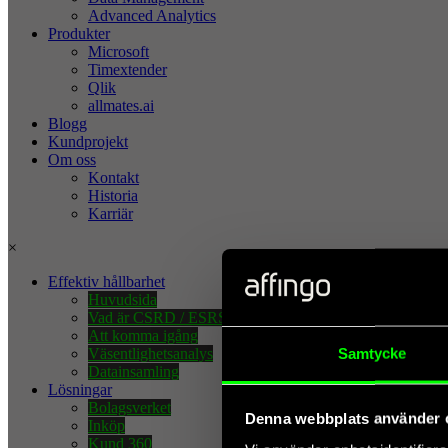
Advanced Analytics
Produkter
Microsoft
Timextender
Qlik
allmates.ai
Blogg
Kundprojekt
Om oss
Kontakt
Historia
Karriär
×
Effektiv hållbarhet
Huvudsida
Vad är CSRD / ESRS?
Att komma igång
Samtycke
Väsentlighetsanalys
Datainsamling
Lösningar
Bolagsverket
Denna webbplats använder 
Inköp
Kund 360