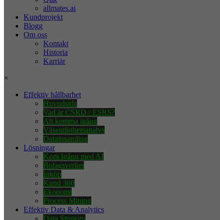
allmates.ai
Kundprojekt
Blogg
Om oss
Kontakt
Historia
Karriär
×
Effektiv hållbarhet
Huvudsida
Vad är CSRD / ESRS?
Att komma igång
Väsentlighetsanalys
Datainsamling
Lösningar
Kom Igång med AI
Bolagsverket
Inköp
Kund 360
Ekonomi
Process Mining
Effektiv Data & Analytics
Data Strategy