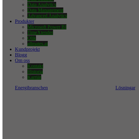
Data Analytics
Data Management
Advanced Analytics
Produkter
Microsoft Power BI
TimeXtender
Qlik
allmates.ai
Kundprojekt
Blogg
Om oss
Kontakt
Historia
Karriär
Energibranschen
Lösningar