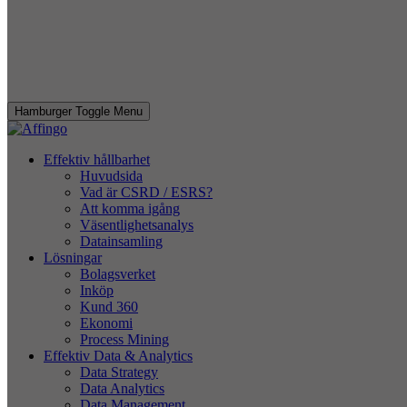
Hamburger Toggle Menu
Effektiv hållbarhet
Huvudsida
Vad är CSRD / ESRS?
Att komma igång
Väsentlighetsanalys
Datainsamling
Lösningar
Bolagsverket
Inköp
Kund 360
Ekonomi
Process Mining
Effektiv Data & Analytics
Data Strategy
Data Analytics
Data Management