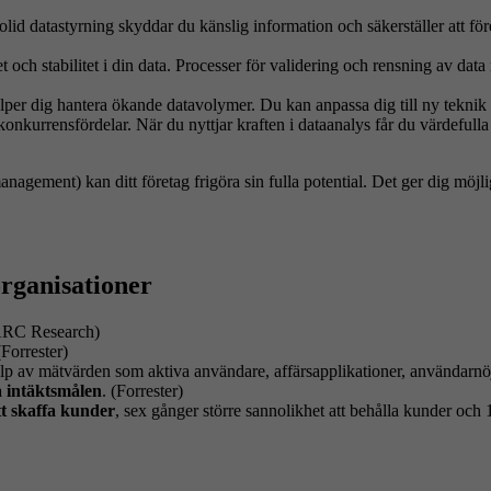
olid datastyrning skyddar du känslig information och säkerställer att fö
et och stabilitet i din data. Processer för validering och rensning av data 
jälper dig hantera ökande datavolymer. Du kan anpassa dig till ny tekni
nkurrensfördelar. När du nyttjar kraften i dataanalys får du värdefulla 
agement) kan ditt företag frigöra sin fulla potential. Det ger dig möjlig
organisationer
ARC Research)
(Forrester)
lp av mätvärden som aktiva användare, affärsapplikationer, användar
a intäktsmålen
. (Forrester)
tt skaffa kunder
, sex gånger större sannolikhet att behålla kunder oc