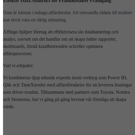
Effektiv Data Analytics för Framtidssäker Framgång
Data är kärnan i många affärsbeslut. Att omvandla rådata till insikter
kan dock vara en riktig utmaning.
Affingo hjälper företag att effektivisera sin datahantering och
analys, oavsett om det handlar om att skapa bättre rapporter,
dashboards, förstå kundbeteenden och/eller optimera
affärsprocesser.
Vad vi erbjuder:
Vi kombinerar djup teknisk expertis inom verktyg som Power BI,
Qlik och TimeXtender med affärsförståelse för att leverera lösningar
som driver resultat. Tillsammans med partners som Toyota, Nordea
och Storaenso, har vi gång på gång bevisat vår förmåga att skapa
värde.