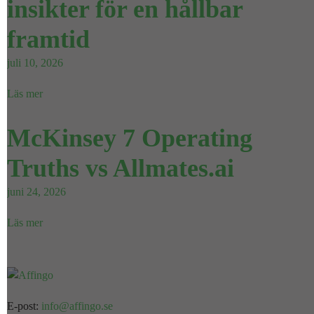
insikter för en hållbar
framtid
juli 10, 2026
Läs mer
McKinsey 7 Operating
Truths vs Allmates.ai
juni 24, 2026
Läs mer
E-post:
info@affingo.se