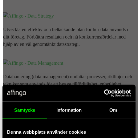
Utveckla en effektiv och heltäckande plan för hur data används i
ditt företag. Förbättra resultaten och nå konkurrensfördelar med
hjälp av en väl genomtänkt datastrategi.
Datahantering (data management) omfattar processer, riktlinjer och
tekniker som används för att bygga tillförlitlighet, enhetlighet,
säkerhet och att din data är tillgänglig under hela livscykeln.
Samtycke
Information
Om
Läs mer
Läs mer
Denna webbplats använder cookies