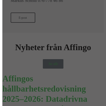
Markus Schöld 076-778 46 86
E-post
Nyheter från Affingo
Se allt
Affingos
hållbarhetsredovisning
2025–2026: Datadrivna