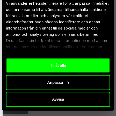
Vi använder enhetsidentifierare för att anpassa innehållet
och annonserna till användarna, tillhandahålla funktioner
för sociala medier och analysera vår trafik. Vi
vidarebefordrar även sådana identifierare och annan
Vi utvecklar och förvaltar våra lösningar för att matcha dina behov.
information från din enhet till de sociala medier och
Det är vårt ansvar att vägleda dig och att se till att analyslösningarna
annons- och analysföretag som vi samarbetar med.
håller jämna steg med dina krav.
Dessa kan i sin tur kombinera informationen med annan
information som du har tillhandahållit eller som de har
samlat in när du har använt deras tjänster.
Släpp loss kraften i din data och förbättra dina affärer. AI/ML
Tillåt alla
hjälper dig öppna dörrar för nya möjligheter, optimera processer och
driva innovation.
Anpassa
Läs mer
Avvisa
Läs mer