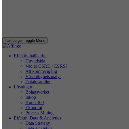
Hamburger Toggle Menu
Effektiv hållbarhet
Huvudsida
Vad är CSRD / ESRS?
Att komma igång
Väsentlighetsanalys
Datainsamling
Lösningar
Bolagsverket
Inköp
Kund 360
Ekonomi
Process Mining
Effektiv Data & Analytics
Data Strategy
Data Analytics