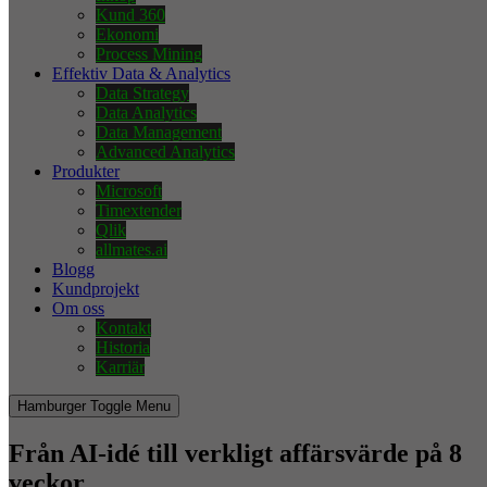
Kund 360
Ekonomi
Process Mining
Effektiv Data & Analytics
Data Strategy
Data Analytics
Data Management
Advanced Analytics
Produkter
Microsoft
Timextender
Qlik
allmates.ai
Blogg
Kundprojekt
Om oss
Kontakt
Historia
Karriär
Hamburger Toggle Menu
Från AI-idé till verkligt affärsvärde på 8
veckor