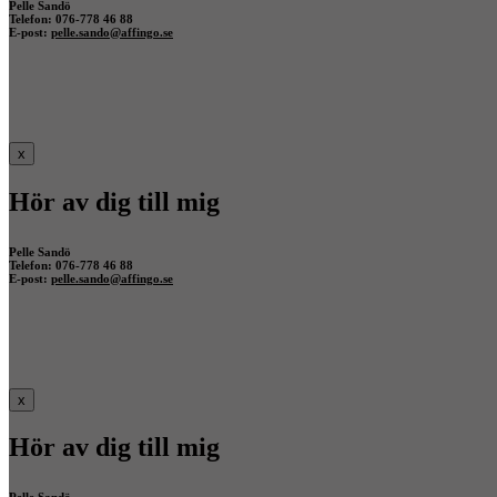
Pelle Sandö
Telefon: 076-778 46 88
E-post:
pelle.sando@affingo.se
x
Hör av dig till mig
Pelle Sandö
Telefon: 076-778 46 88
E-post:
pelle.sando@affingo.se
x
Hör av dig till mig