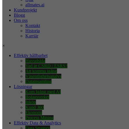
allmates.ai
Kundprojekt
Blogg
Om oss
Kontakt
Historia
Karriär
×
Effektiv hållbarhet
Huvudsida
Vad är CSRD / ESRS?
Att komma igång
Väsentlighetsanalys
Datainsamling
Lösningar
Kom Igång med AI
Bolagsverket
Inköp
Kund 360
Ekonomi
Process Mining
Effektiv Data & Analytics
Data Strategy