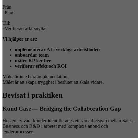
Från:
“Plan”
Till:
“Verifierad affärsnytta”
Vi hjälper er att:
implementerar AI i verkliga arbetsflöden
onboardar team
mäter KPI:er live
verifierar effekt och ROI
Målet är inte bara implementation.
Målet är att skapa trygghet i beslutet att skala vidare.
Bevisat i praktiken
Kund Case — Bridging the Collaboration Gap
Hos en av våra kunder identifierades ett samarbetsgap mellan Sales,
Business och R&D i arbetet med komplexa anbud och
tenderprocesser.