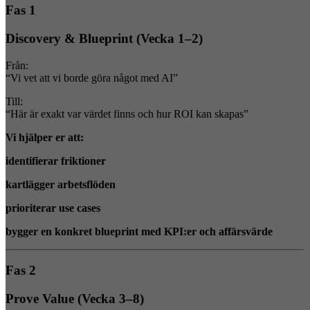
Fas 1
Discovery & Blueprint (Vecka 1–2)
Från:
“Vi vet att vi borde göra något med AI”
Till:
“Här är exakt var värdet finns och hur ROI kan skapas”
Vi hjälper er att:
identifierar friktioner
kartlägger arbetsflöden
prioriterar use cases
bygger en konkret blueprint med KPI:er och affärsvärde
Fas 2
Prove Value (Vecka 3–8)