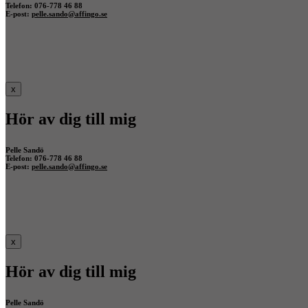
Telefon: 076-778 46 88
E-post:
pelle.sando@affingo.se
x
Hör av dig till mig
Pelle Sandö
Telefon: 076-778 46 88
E-post:
pelle.sando@affingo.se
x
Hör av dig till mig
Pelle Sandö