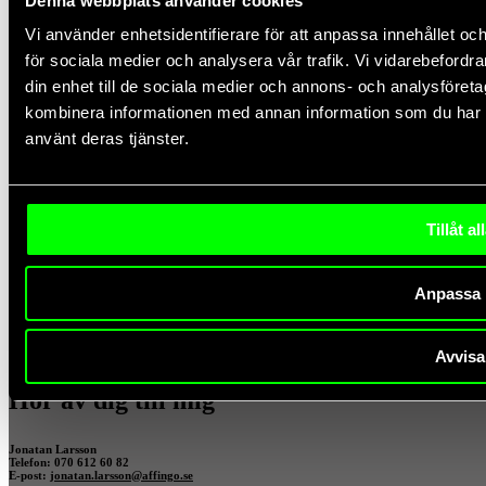
Denna webbplats använder cookies
Vi använder enhetsidentifierare för att anpassa innehållet och
för sociala medier och analysera vår trafik. Vi vidarebefordr
din enhet till de sociala medier och annons- och analysföret
kombinera informationen med annan information som du har til
x
använt deras tjänster.
Hör av dig till mig
Johannes Vallgårda
Telefon: 073-929 73 41
Tillåt al
E-post:
johannes.vallgarda@affingo.se
Anpassa
x
Avvisa
Hör av dig till mig
Jonatan Larsson
Telefon: 070 612 60 82
E-post:
jonatan.larsson@affingo.se