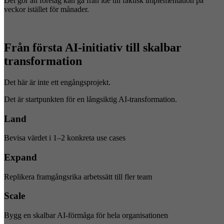
Det gör att företag kan gå från idé till faktisk implementation på
veckor istället för månader.
Från första AI-initiativ till skalbar
transformation
Det här är inte ett engångsprojekt.
Det är startpunkten för en långsiktig AI-transformation.
Land
Bevisa värdet i 1–2 konkreta use cases
Expand
Replikera framgångsrika arbetssätt till fler team
Scale
Bygg en skalbar AI-förmåga för hela organisationen