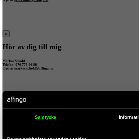
x
Hör av dig till mig
Markus Schöld
Telefon: 076 778 46 86
E-post:
markus.schold@affingo.se
x
Hör av dig till mig
Samtycke
Informat
Fredrik Ehnö
Telefon: 076 856 55 69
E-post:
fredrik.ehno@affingo.se