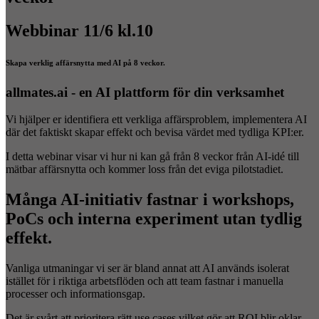
Webbinar 11/6 kl.10
Skapa verklig affärsnytta med AI på 8 veckor.
allmates.ai - en AI plattform för din verksamhet
Vi hjälper er identifiera ett verkliga affärsproblem, implementera AI
där det faktiskt skapar effekt och bevisa värdet med tydliga KPI:er.
I detta webinar visar vi hur ni kan gå från 8 veckor från AI-idé till
mätbar affärsnytta och kommer loss från det eviga pilotstadiet.
Många AI-initiativ fastnar i workshops,
PoCs och interna experiment utan tydlig
effekt.
Vanliga utmaningar vi ser är bland annat att AI används isolerat
istället för i riktiga arbetsflöden och att team fastnar i manuella
processer och informationsgap.
Det är svårt att prioritera rätt use cases vilket gör att ROI blir oklar