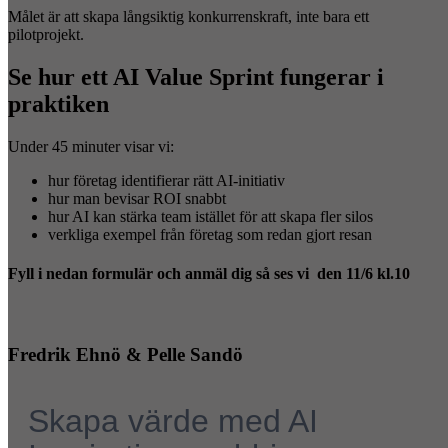
Målet är att skapa långsiktig konkurrenskraft, inte bara ett
pilotprojekt.
Se hur ett AI Value Sprint fungerar i
praktiken
Under 45 minuter visar vi:
hur företag identifierar rätt AI-initiativ
hur man bevisar ROI snabbt
hur AI kan stärka team istället för att skapa fler silos
verkliga exempel från företag som redan gjort resan
Fyll i nedan formulär och anmäl dig så ses vi den 11/6 kl.10
Fredrik Ehnö & Pelle Sandö