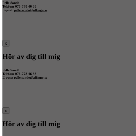
Pelle Sandö
Telefon: 076-778 46 88
E-post:
pelle.sando@affingo.se
x
Hör av dig till mig
Pelle Sandö
Telefon: 076-778 46 88
E-post:
pelle.sando@affingo.se
x
Hör av dig till mig