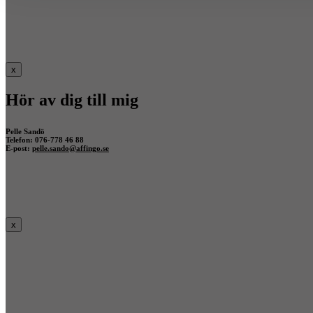
x
Hör av dig till mig
Pelle Sandö
Telefon: 076-778 46 88
E-post:
pelle.sando@affingo.se
x