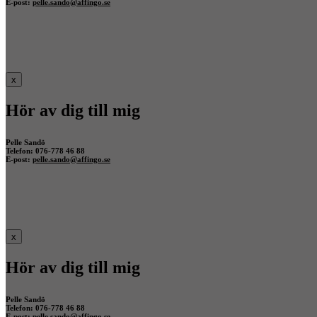
E-post:
pelle.sando@affingo.se
x
Hör av dig till mig
Pelle Sandö
Telefon: 076-778 46 88
E-post:
pelle.sando@affingo.se
x
Hör av dig till mig
Pelle Sandö
Telefon: 076-778 46 88
E-post:
pelle.sando@affingo.se