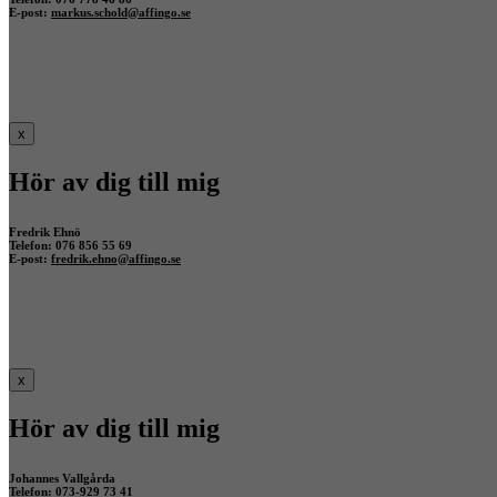
E-post:
markus.schold@affingo.se
x
Hör av dig till mig
Fredrik Ehnö
Telefon: 076 856 55 69
E-post:
fredrik.ehno@affingo.se
x
Hör av dig till mig
Johannes Vallgårda
Telefon: 073-929 73 41