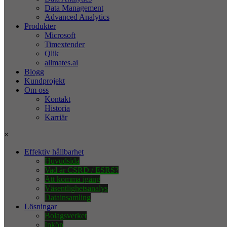
Data Management
Advanced Analytics
Produkter
Microsoft
Timextender
Qlik
allmates.ai
Blogg
Kundprojekt
Om oss
Kontakt
Historia
Karriär
×
Effektiv hållbarhet
Huvudsida
Vad är CSRD / ESRS?
Att komma igång
Väsentlighetsanalys
Datainsamling
Lösningar
Bolagsverket
Inköp