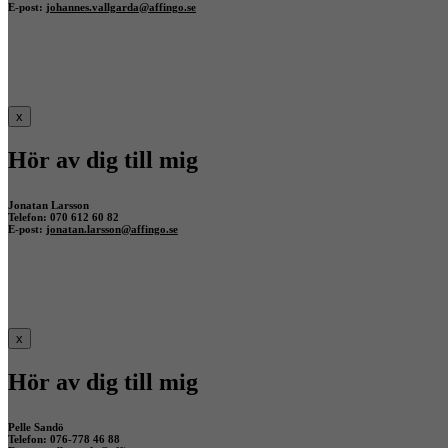
E-post:
johannes.vallgarda@affingo.se
x
Hör av dig till mig
Jonatan Larsson
Telefon: 070 612 60 82
E-post:
jonatan.larsson@affingo.se
x
Hör av dig till mig
Pelle Sandö
Telefon: 076-778 46 88