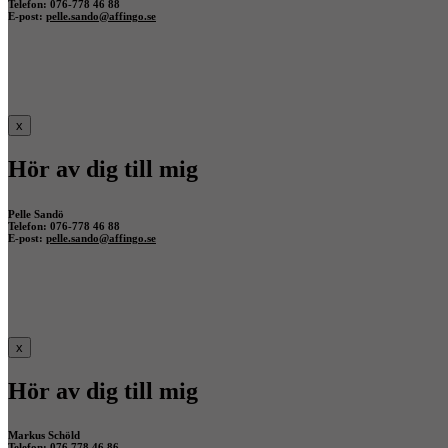
Telefon: 076-778 46 88
E-post:
pelle.sando@affingo.se
x
Hör av dig till mig
Pelle Sandö
Telefon: 076-778 46 88
E-post:
pelle.sando@affingo.se
x
Hör av dig till mig
Markus Schöld
Telefon: 076 778 46 86