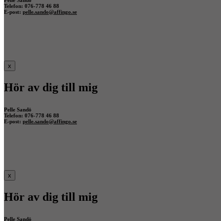
Pelle Sandö
Telefon: 076-778 46 88
E-post:
pelle.sando@affingo.se
x
Hör av dig till mig
Pelle Sandö
Telefon: 076-778 46 88
E-post:
pelle.sando@affingo.se
x
Hör av dig till mig
Pelle Sandö