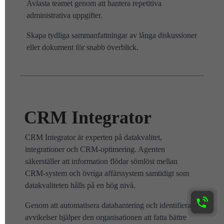
Avlasta teamet genom att hantera repetitiva
administrativa uppgifter.
Skapa tydliga sammanfattningar av långa diskussioner
eller dokument för snabb överblick.
CRM Integrator
CRM Integrator är experten på datakvalitet,
integrationer och CRM-optimering. Agenten
säkerställer att information flödar sömlöst mellan
CRM-system och övriga affärssystem samtidigt som
datakvaliteten hålls på en hög nivå.
Genom att automatisera datahantering och identifiera
avvikelser hjälper den organisationen att fatta bättre