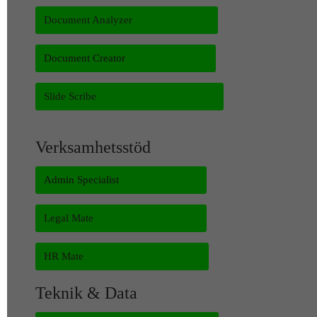
Document Analyzer
Document Creator
Slide Scribe
Verksamhetsstöd
Admin Specialist
Legal Mate
HR Mate
Teknik & Data