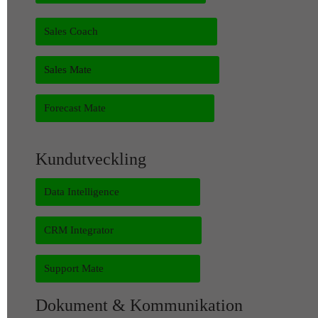
Sales Coach
Sales Mate
Forecast Mate
Kundutveckling
Data Intelligence
CRM Integrator
Support Mate
Dokument & Kommunikation