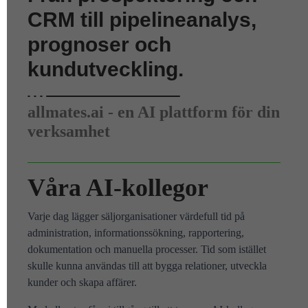
CRM till pipelineanalys,
prognoser och
kundutveckling.
allmates.ai - en AI plattform för din
verksamhet
Våra AI-kollegor
Varje dag lägger säljorganisationer värdefull tid på
administration, informationssökning, rapportering,
dokumentation och manuella processer. Tid som istället
skulle kunna användas till att bygga relationer, utveckla
kunder och skapa affärer.