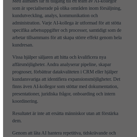
Med allmates får ni tillgång till ett team av AI-kollegor
som är specialiserade på olika områden inom försäljning,
kundutveckling, analys, kommunikation och
administration. Varje AI-kollega är utformad för att stötta
specifika arbetsuppgifter och processer, samtidigt som de
arbetar tillsammans för att skapa större effekt genom hela
kundresan.
Vissa hjälper säljaren att hitta och kvalificera nya
affärsmöjligheter. Andra analyserar pipeline, skapar
prognoser, förbättrar datakvaliteten i CRM eller hjälper
kundansvariga att identifiera expansionsmöjligheter. Det
finns även AI-kollegor som stöttar med dokumentation,
presentationer, juridiska frågor, onboarding och intern
koordinering.
Resultatet är inte att ersätta människor utan att förstärka
dem.
Genom att låta AI hantera repetitiva, tidskrävande och