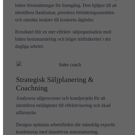
bättre förutsättningar för framgång. Den hjälper till att
identifiera flaskhalsar, prioritera förbättringsområden
och omsätta insikter till konkreta åtgärder.
Resultatet blir en mer effektiv säljorganisation med
bättre beslutsunderlag och högre träffsäkerhet i det
dagliga arbetet.
Strategisk Säljplanering &
Coachning
Analysera säljprocesser och kundprojekt för att
identifiera möjligheter till effektivisering och ökad
affärsnytta
Designa optimala arbetsflöden där mänsklig expertis
kombineras med datadriven automatisering.