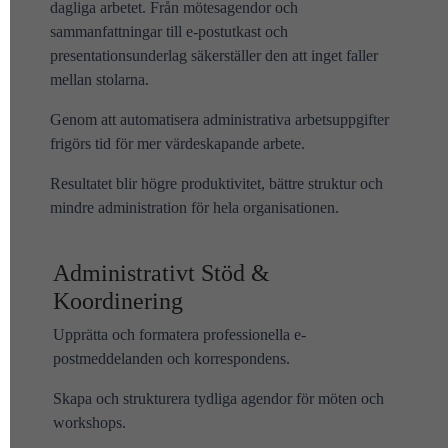
dagliga arbetet. Från mötesagendor och
sammanfattningar till e-postutkast och
presentationsunderlag säkerställer den att inget faller
mellan stolarna.
Genom att automatisera administrativa arbetsuppgifter
frigörs tid för mer värdeskapande arbete.
Resultatet blir högre produktivitet, bättre struktur och
mindre administration för hela organisationen.
Administrativt Stöd &
Koordinering
Upprätta och formatera professionella e-
postmeddelanden och korrespondens.
Skapa och strukturera tydliga agendor för möten och
workshops.