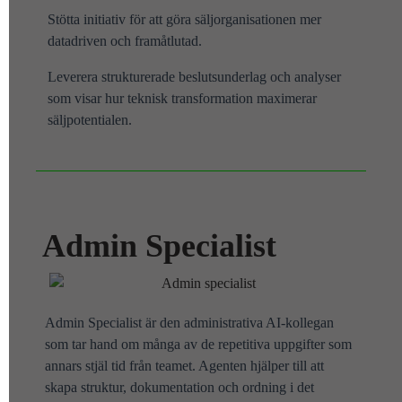
Stötta initiativ för att göra säljorganisationen mer
datadriven och framåtlutad.
Leverera strukturerade beslutsunderlag och analyser
som visar hur teknisk transformation maximerar
säljpotentialen.
Admin Specialist
Admin Specialist är den administrativa AI-kollegan
som tar hand om många av de repetitiva uppgifter som
annars stjäl tid från teamet. Agenten hjälper till att
skapa struktur, dokumentation och ordning i det