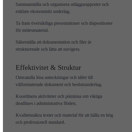
Sammanställa och organisera utläggsrapporter och
enklare ekonomiskt underlag.
Ta fram översiktliga presentationer och dispositioner
för mötesmaterial.
Säkerställa att dokumentation och filer är
strukturerade och lätta att navigera.
Effektivitet & Struktur
Omvandla lösa anteckningar och idéer till
välformaterade dokument och beslutsunderlag.
Koordinera aktiviteter och påminna om viktiga
deadlines i administrativa flöden.
Kvalitetssäkra texter och material för att hålla en hög
och professionell standard.