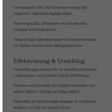
Ge strategiskt stöd i hur AI-drivna verktyg bäst
integreras i säljteamets dagliga arbete.
Matcha specifika affärsbehov mot rätt tekniska
lösningar och kompetenser.
Skapa tydliga rollbeskrivningar och ansvarsområden
för digitala resurser inom säljorganisationen.
Effektivisering & Utveckling
Genomföra gap-analyser för att identifiera flaskhalsar
i säljprocessen och proaktivt föreslå förbättringar.
Definiera och kravställa nya digitala funktioner som
stärker säljarens förmåga att stänga affärer.
Säkerställa att alla föreslagna strategier är verifierade,
skalbara och redo för operativt bruk.