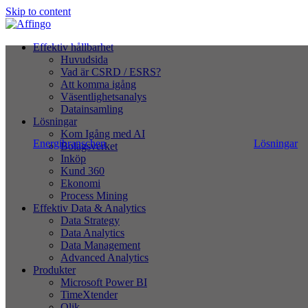
Skip to content
Effektiv hållbarhet
Huvudsida
Vad är CSRD / ESRS?
Att komma igång
Väsentlighetsanalys
Datainsamling
Lösningar
Kom Igång med AI
Energibranschen
Lösningar
Bolagsverket
Inköp
Kund 360
Ekonomi
Process Mining
Effektiv Data & Analytics
Data Strategy
Data Analytics
Data Management
Advanced Analytics
Produkter
Microsoft Power BI
TimeXtender
Qlik