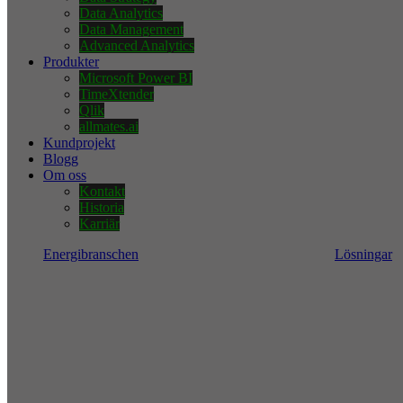
Data Analytics
Data Management
Advanced Analytics
Produkter
Microsoft Power BI
TimeXtender
Qlik
allmates.ai
Kundprojekt
Blogg
Om oss
Kontakt
Historia
Karriär
Energibranschen
Lösningar