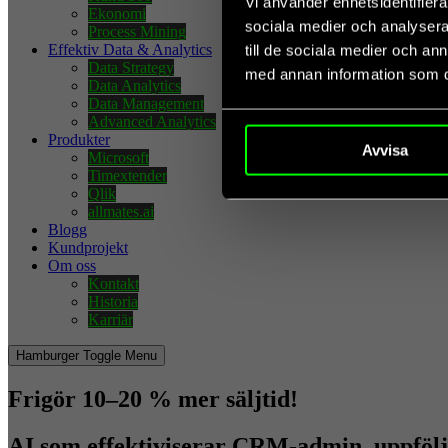
Vi använder enhetsidentifierar
Ekonomi
sociala medier och analysera 
Process Mining
Effektiv Data & Analytics
till de sociala medier och a
Data Strategy
med annan information som du 
Data Analytics
Data Management
Advanced Analytics
Produkter
Avvisa
Microsoft
Timextender
Qlik
allmates.ai
Blogg
Kundprojekt
Om oss
Kontakt
Historia
Karriär
Hamburger Toggle Menu
Frigör 10–20 % mer säljtid!
AI som effektiviserar CRM-admin, uppföljni