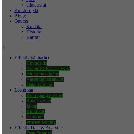
allmates.ai
Kundprojekt
Blogg
Om oss
Kontakt
Historia
Karriär
×
Effektiv hållbarhet
Huvudsida
Vad är CSRD / ESRS?
Att komma igång
Väsentlighetsanalys
Datainsamling
Lösningar
Kom Igång med AI
Bolagsverket
Inköp
Kund 360
Ekonomi
Process Mining
Effektiv Data & Analytics
Data Strategy