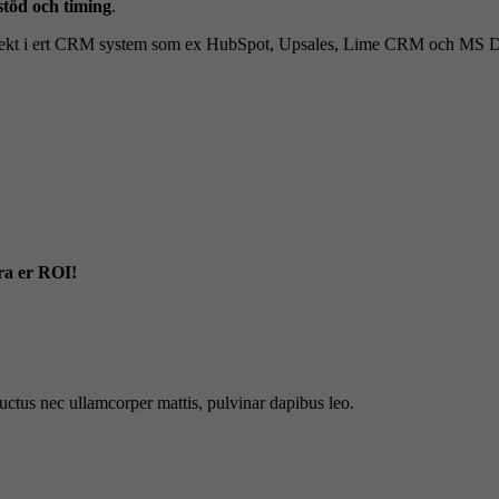
sstöd och timing
.
rekt i ert CRM system som ex HubSpot, Upsales, Lime CRM och MS D
era er ROI!
 luctus nec ullamcorper mattis, pulvinar dapibus leo.