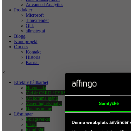
Advanced Analytics
Produkter
Microsoft
Timextender
Qlik
allmates.ai
Blogg
Kundprojekt
Om oss
Kontakt
Historia
Karriär
×
Effektiv hållbarhet
Huvudsida
Vad är CSRD / ESRS?
Att komma igång
Samtycke
Väsentlighetsanalys
Datainsamling
Lösningar
Bolagsverket
Denna webbplats använder 
Inköp
Kund 360