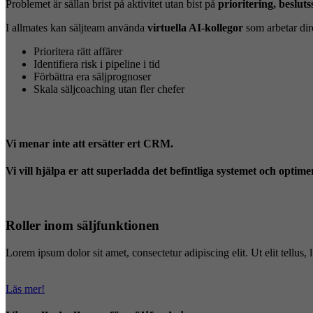
Problemet är sällan brist på aktivitet utan bist på
prioritering, beslut
I allmates kan säljteam använda
virtuella AI-kollegor
som arbetar di
Prioritera rätt affärer
Identifiera risk i pipeline i tid
Förbättra era säljprognoser
Skala säljcoaching utan fler chefer
Vi menar inte att ersätter ert CRM.
Vi vill hjälpa er att superladda det befintliga systemet och optim
Roller inom säljfunktionen
Lorem ipsum dolor sit amet, consectetur adipiscing elit. Ut elit tellus,
Läs mer!