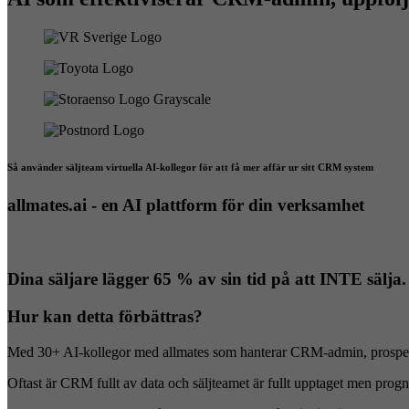
Så använder säljteam virtuella AI-kollegor för att få mer affär ur sitt CRM system
allmates.ai - en AI plattform för din verksamhet
Dina säljare lägger 65 % av sin tid på att INTE sälja.
Hur kan detta förbättras?
Med 30+ AI-kollegor med allmates som hanterar CRM-admin, prospekte
Oftast är CRM fullt av data och säljteamet är fullt upptaget men progn