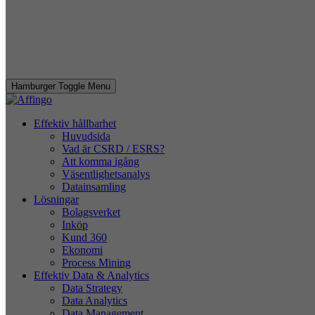
Hamburger Toggle Menu
Effektiv hållbarhet
Huvudsida
Vad är CSRD / ESRS?
Att komma igång
Väsentlighetsanalys
Datainsamling
Lösningar
Bolagsverket
Inköp
Kund 360
Ekonomi
Process Mining
Effektiv Data & Analytics
Data Strategy
Data Analytics
Data Management