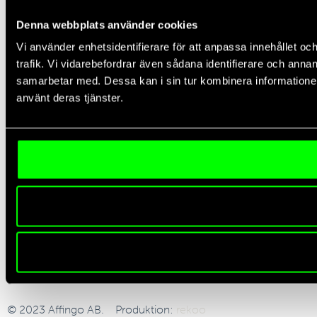
Denna webbplats använder cookies
Vi använder enhetsidentifierare för att anpassa innehållet oc
trafik. Vi vidarebefordrar även sådana identifierare och anna
samarbetar med. Dessa kan i sin tur kombinera informationen
använt deras tjänster.
E-post:
info@affingo.se
Telefon: (+46) 76 778 46 88
Vi samlar
kraften
i din data, omvandlar komplexitet till
klarhet
och ger dig förutsättningar att göra intelligenta och
säkra affärsval
© 2023 Affingo AB. Produktion:
rekoo