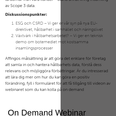
av Scope 3 data.
Diskussionspunkter:
ESG och CSRD – Vi ger er vår syn på nya EU-
direktivet, hållbarhet i samhället och näringslivet
Växtvärk i hållbarhetsarbetet? – Vi ger en teknisk
demo om botemedlet mot kostsamma
insamlingsprocesser
Affingos målsättning är att göra det enklare för företag
att samla in och hantera hållbarhets data, förstå dess
relevans och möjliggöra förbättringar. Är du intresserad
att lära dig mer om hur du kan göra en positiv
förändring, fyll i formuläret för att få tillgång till videon av
webinaret som du kan kolla på on demand