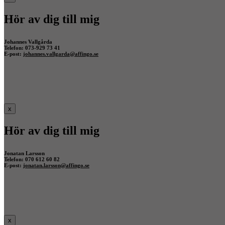
Hör av dig till mig
Johannes Vallgårda
Telefon: 073-929 73 41
E-post:
johannes.vallgarda@affingo.se
x
Hör av dig till mig
Jonatan Larsson
Telefon: 070 612 60 82
E-post:
jonatan.larsson@affingo.se
x