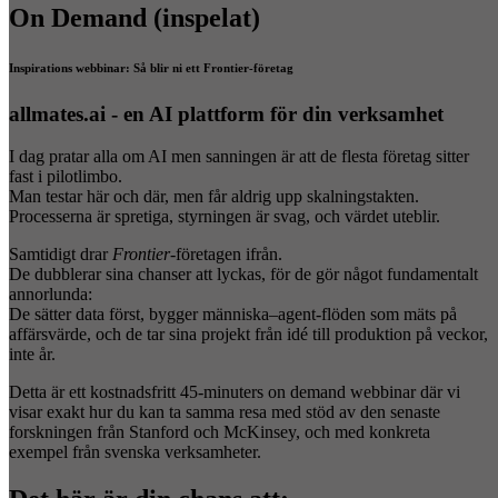
On Demand (inspelat)
Inspirations webbinar: Så blir ni ett Frontier-företag
allmates.ai - en AI plattform för din verksamhet
I dag pratar alla om AI men sanningen är att de flesta företag sitter
fast i pilotlimbo.
Man testar här och där, men får aldrig upp skalningstakten.
Processerna är spretiga, styrningen är svag, och värdet uteblir.
Samtidigt drar
Frontier
-företagen ifrån.
De dubblerar sina chanser att lyckas, för de gör något fundamentalt
annorlunda:
De sätter data först, bygger människa–agent-flöden som mäts på
affärsvärde, och de tar sina projekt från idé till produktion på veckor,
inte år.
Detta är ett kostnadsfritt 45-minuters on demand webbinar där vi
visar exakt hur du kan ta samma resa med stöd av den senaste
forskningen från Stanford och McKinsey, och med konkreta
exempel från svenska verksamheter.