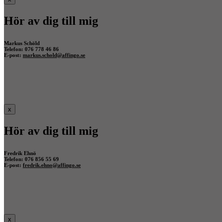
Hör av dig till mig
Markus Schöld
Telefon: 076 778 46 86
E-post:
markus.schold@affingo.se
x
Hör av dig till mig
Fredrik Ehnö
Telefon: 076 856 55 69
E-post:
fredrik.ehno@affingo.se
x