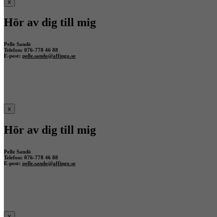
x
Hör av dig till mig
Pelle Sandö
Telefon: 076-778 46 88
E-post:
pelle.sando@affingo.se
x
Hör av dig till mig
Pelle Sandö
Telefon: 076-778 46 88
E-post:
pelle.sando@affingo.se
x