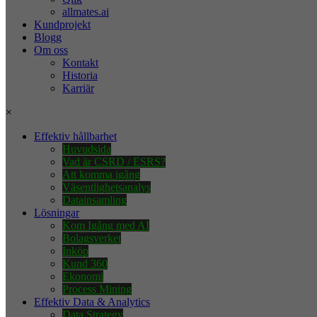
allmates.ai
Kundprojekt
Blogg
Om oss
Kontakt
Historia
Karriär
×
Effektiv hållbarhet
Huvudsida
Vad är CSRD / ESRS?
Att komma igång
Väsentlighetsanalys
Datainsamling
Lösningar
Kom Igång med AI
Bolagsverket
Inköp
Kund 360
Ekonomi
Process Mining
Effektiv Data & Analytics
Data Strategy