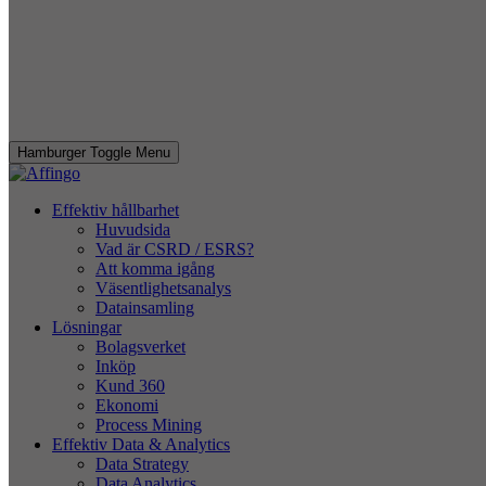
Hamburger Toggle Menu
Effektiv hållbarhet
Huvudsida
Vad är CSRD / ESRS?
Att komma igång
Väsentlighetsanalys
Datainsamling
Lösningar
Bolagsverket
Inköp
Kund 360
Ekonomi
Process Mining
Effektiv Data & Analytics
Data Strategy
Data Analytics