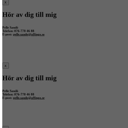
x
Hör av dig till mig
Pelle Sandö
Telefon: 076-778 46 88
E-post:
pelle.sando@affingo.se
x
Hör av dig till mig
Pelle Sandö
Telefon: 076-778 46 88
E-post:
pelle.sando@affingo.se