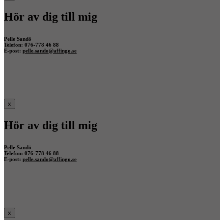
Hör av dig till mig
Pelle Sandö
Telefon: 076-778 46 88
E-post:
pelle.sando@affingo.se
x
Hör av dig till mig
Pelle Sandö
Telefon: 076-778 46 88
E-post:
pelle.sando@affingo.se
x