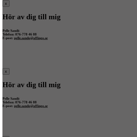
x
Hör av dig till mig
Pelle Sandö
Telefon: 076-778 46 88
E-post:
pelle.sando@affingo.se
x
Hör av dig till mig
Pelle Sandö
Telefon: 076-778 46 88
E-post:
pelle.sando@affingo.se