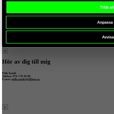
Hör av dig till mig
Tillåt al
Jonatan Larsson
Telefon: 070 612 60 82
Anpassa
E-post:
jonatan.larsson@affingo.se
Avvisa
x
Hör av dig till mig
Pelle Sandö
Telefon: 076-778 46 88
E-post:
pelle.sando@affingo.se
x