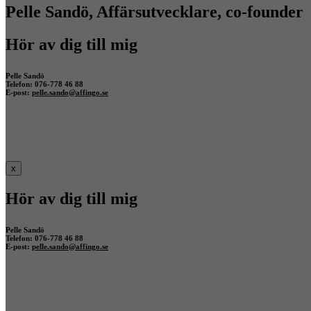
Pelle Sandö, Affärsutvecklare, co-founder
Hör av dig till mig
Pelle Sandö
Telefon: 076-778 46 88
E-post:
pelle.sando@affingo.se
x
Hör av dig till mig
Pelle Sandö
Telefon: 076-778 46 88
E-post:
pelle.sando@affingo.se