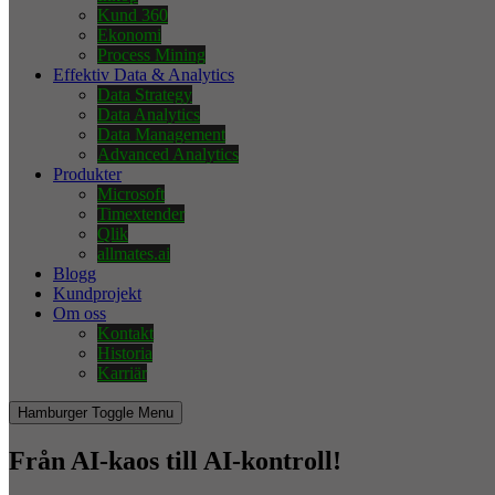
Kund 360
Ekonomi
Process Mining
Effektiv Data & Analytics
Data Strategy
Data Analytics
Data Management
Advanced Analytics
Produkter
Microsoft
Timextender
Qlik
allmates.ai
Blogg
Kundprojekt
Om oss
Kontakt
Historia
Karriär
Hamburger Toggle Menu
Från AI-kaos till AI-kontroll!