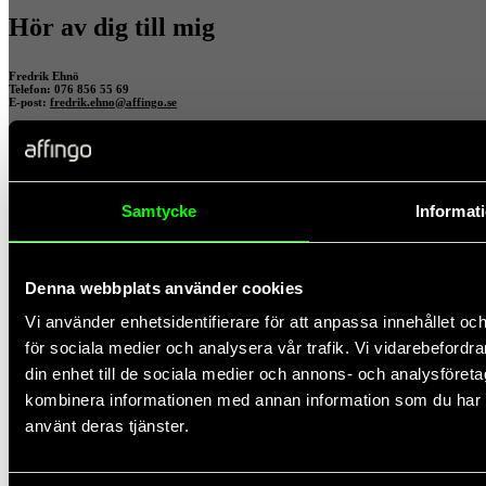
Hör av dig till mig
Fredrik Ehnö
Telefon: 076 856 55 69
E-post:
fredrik.ehno@affingo.se
Samtycke
Informat
x
Hör av dig till mig
Denna webbplats använder cookies
Johannes Vallgårda
Vi använder enhetsidentifierare för att anpassa innehållet och
Telefon: 073-929 73 41
E-post:
johannes.vallgarda@affingo.se
för sociala medier och analysera vår trafik. Vi vidarebefordr
din enhet till de sociala medier och annons- och analysföret
kombinera informationen med annan information som du har til
använt deras tjänster.
x