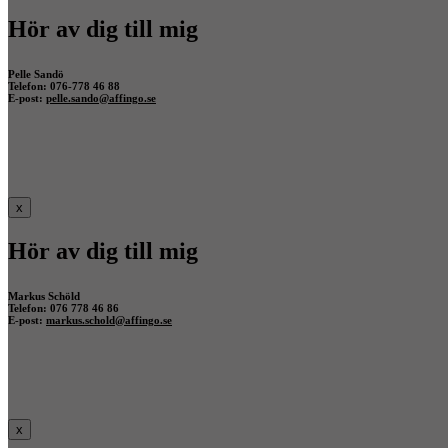
Hör av dig till mig
Pelle Sandö
Telefon: 076-778 46 88
E-post:
pelle.sando@affingo.se
x
Hör av dig till mig
Markus Schöld
Telefon: 076 778 46 86
E-post:
markus.schold@affingo.se
x