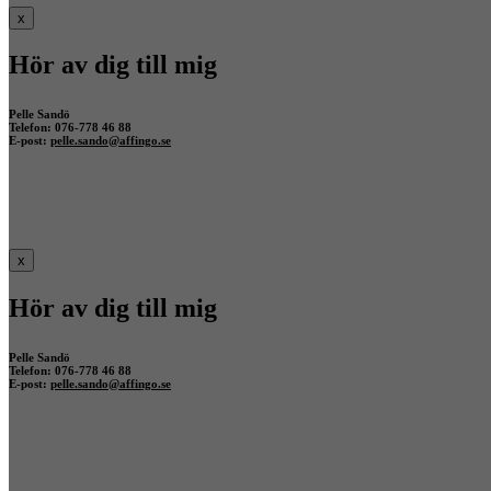
x
Hör av dig till mig
Pelle Sandö
Telefon: 076-778 46 88
E-post:
pelle.sando@affingo.se
x
Hör av dig till mig
Pelle Sandö
Telefon: 076-778 46 88
E-post:
pelle.sando@affingo.se