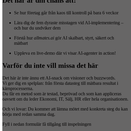
Det här är din chans att:
Se hur företag går från kaos till kontroll på bara 6 veckor
Lära dig de fem dyraste misstagen vid AI-implementering –
och hur du undviker dem
Förstå hur
allmates.ai
gör AI skalbart, styrt, säkert och
mätbart
Uppleva en live-demo där vi visar AI-agenter in action!
Varför du inte vill missa det här
Det här är inte ännu ett AI-snack om visioner och buzzwords.
Vi ger dig en spelplan: från första datasteg till mätbara resultat i
kärnprocesserna.
Du får en metod som är testad, beprövad och som kan appliceras
oavsett om du leder Ekonomi, IT, Sälj, HR eller hela organisationen.
Och vi lovar: Du kommer att lämna mötet med konkreta steg du kan
börja med redan samma dag.
Fyll i nedan formulär få tillgång till inspelningen