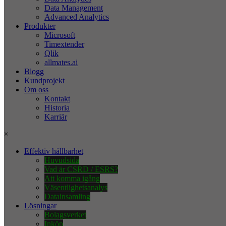
Data Management
Advanced Analytics
Produkter
Microsoft
Timextender
Qlik
allmates.ai
Blogg
Kundprojekt
Om oss
Kontakt
Historia
Karriär
×
Effektiv hållbarhet
Huvudsida
Vad är CSRD / ESRS?
Att komma igång
Väsentlighetsanalys
Datainsamling
Lösningar
Bolagsverket
Inköp