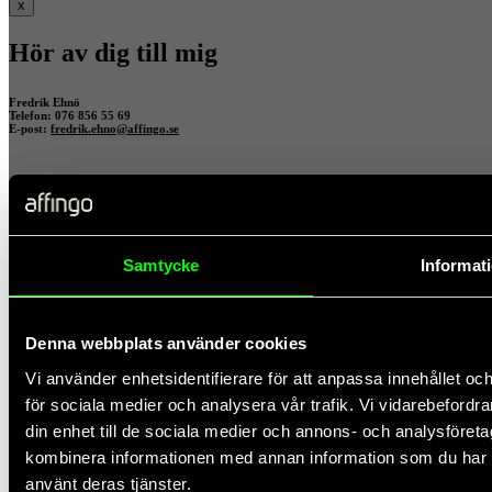
x
Hör av dig till mig
Fredrik Ehnö
Telefon: 076 856 55 69
E-post:
fredrik.ehno@affingo.se
x
Samtycke
Informat
Hör av dig till mig
Denna webbplats använder cookies
Johannes Vallgårda
Telefon: 073-929 73 41
E-post:
johannes.vallgarda@affingo.se
Vi använder enhetsidentifierare för att anpassa innehållet och
för sociala medier och analysera vår trafik. Vi vidarebefordr
din enhet till de sociala medier och annons- och analysföret
kombinera informationen med annan information som du har til
använt deras tjänster.