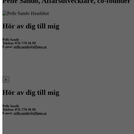
Pelle Sandö, Affärsutvecklare, co-founder
Hör av dig till mig
Pelle Sandö
Telefon: 076-778 46 88
E-post:
pelle.sando@affingo.se
x
Hör av dig till mig
Pelle Sandö
Telefon: 076-778 46 88
E-post:
pelle.sando@affingo.se