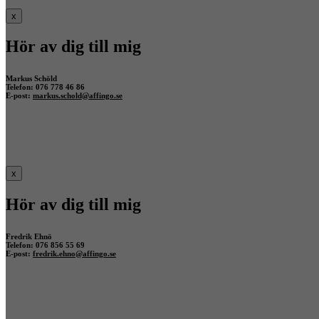
x
Hör av dig till mig
Markus Schöld
Telefon: 076 778 46 86
E-post:
markus.schold@affingo.se
x
Hör av dig till mig
Fredrik Ehnö
Telefon: 076 856 55 69
E-post:
fredrik.ehno@affingo.se