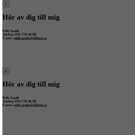
x
Hör av dig till mig
Pelle Sandö
Telefon: 076-778 46 88
E-post:
pelle.sando@affingo.se
x
Hör av dig till mig
Pelle Sandö
Telefon: 076-778 46 88
E-post:
pelle.sando@affingo.se