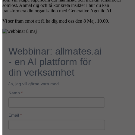
sömlöst. Anmäl dig och få konkreta insikter i hur du kan
transformera din organisation med Generative Agentic AI.
Vi ser fram emot att få ha dig med oss den 8 Maj, 10.00.