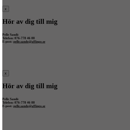
x
Hör av dig till mig
Pelle Sandö
Telefon: 076-778 46 88
E-post:
pelle.sando@affingo.se
x
Hör av dig till mig
Pelle Sandö
Telefon: 076-778 46 88
E-post:
pelle.sando@affingo.se