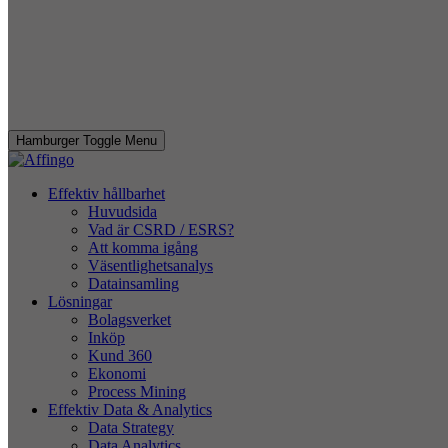
Hamburger Toggle Menu
Effektiv hållbarhet
Huvudsida
Vad är CSRD / ESRS?
Att komma igång
Väsentlighetsanalys
Datainsamling
Lösningar
Bolagsverket
Inköp
Kund 360
Ekonomi
Process Mining
Effektiv Data & Analytics
Data Strategy
Data Analytics