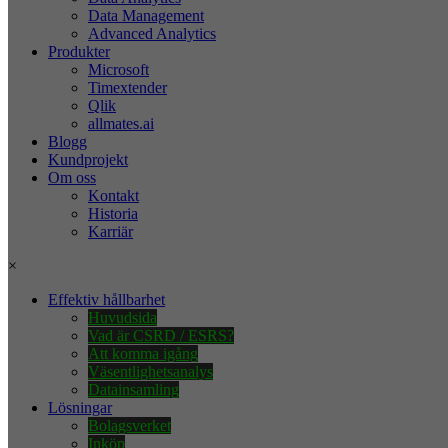
Data Management
Advanced Analytics
Produkter
Microsoft
Timextender
Qlik
allmates.ai
Blogg
Kundprojekt
Om oss
Kontakt
Historia
Karriär
×
Effektiv hållbarhet
Huvudsida
Vad är CSRD / ESRS?
Att komma igång
Väsentlighetsanalys
Datainsamling
Lösningar
Bolagsverket
Inköp