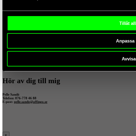
x
Hör av dig till mig
Tillåt al
Jonatan Larsson
Telefon: 070 612 60 82
E-post:
jonatan.larsson@affingo.se
Anpassa
Avvisa
x
Hör av dig till mig
Pelle Sandö
Telefon: 076-778 46 88
E-post:
pelle.sando@affingo.se
x