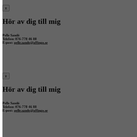
x
Hör av dig till mig
Pelle Sandö
Telefon: 076-778 46 88
E-post:
pelle.sando@affingo.se
x
Hör av dig till mig
Pelle Sandö
Telefon: 076-778 46 88
E-post:
pelle.sando@affingo.se