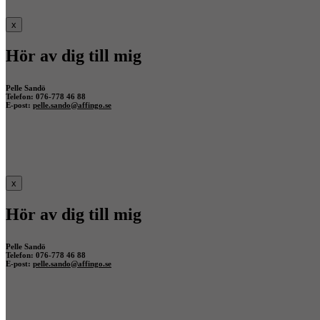
x
Hör av dig till mig
Pelle Sandö
Telefon: 076-778 46 88
E-post:
pelle.sando@affingo.se
x
Hör av dig till mig
Pelle Sandö
Telefon: 076-778 46 88
E-post:
pelle.sando@affingo.se