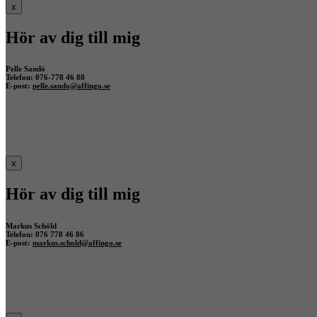
x
Hör av dig till mig
Pelle Sandö
Telefon: 076-778 46 88
E-post:
pelle.sando@affingo.se
x
Hör av dig till mig
Markus Schöld
Telefon: 076 778 46 86
E-post:
markus.schold@affingo.se