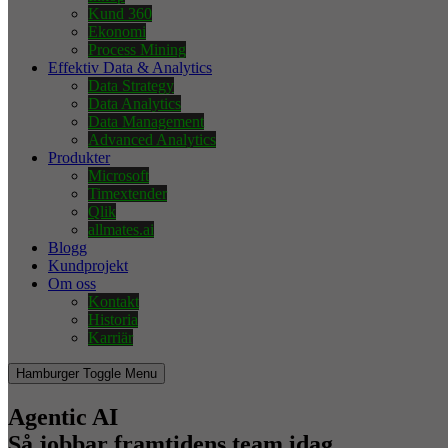
Kund 360
Ekonomi
Process Mining
Effektiv Data & Analytics
Data Strategy
Data Analytics
Data Management
Advanced Analytics
Produkter
Microsoft
Timextender
Qlik
allmates.ai
Blogg
Kundprojekt
Om oss
Kontakt
Historia
Karriär
Hamburger Toggle Menu
Agentic AI
Så jobbar framtidens team idag