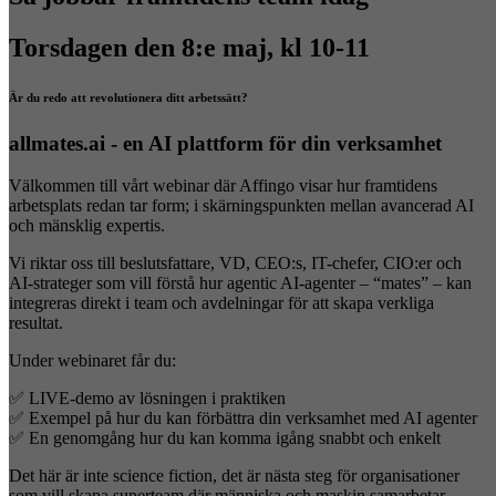
Torsdagen den 8:e maj, kl 10-11
Är du redo att revolutionera ditt arbetssätt?
allmates.ai - en AI plattform för din verksamhet
Välkommen till vårt webinar där Affingo visar hur framtidens
arbetsplats redan tar form; i skärningspunkten mellan avancerad AI
och mänsklig expertis.
Vi riktar oss till beslutsfattare, VD, CEO:s, IT-chefer, CIO:er och
AI-strateger som vill förstå hur agentic AI-agenter – “mates” – kan
integreras direkt i team och avdelningar för att skapa verkliga
resultat.
Under webinaret får du:
✅ LIVE-demo av lösningen i praktiken
✅ Exempel på hur du kan förbättra din verksamhet med AI agenter
✅ En genomgång hur du kan komma igång snabbt och enkelt
Det här är inte science fiction, det är nästa steg för organisationer
som vill skapa superteam där människa och maskin samarbetar