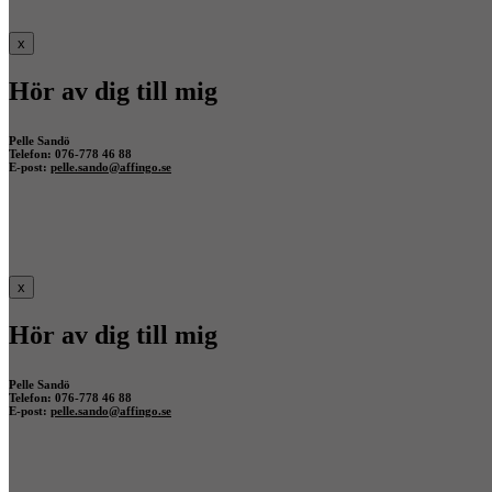
x
Hör av dig till mig
Pelle Sandö
Telefon: 076-778 46 88
E-post:
pelle.sando@affingo.se
x
Hör av dig till mig
Pelle Sandö
Telefon: 076-778 46 88
E-post:
pelle.sando@affingo.se