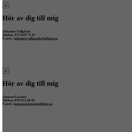
x
Hör av dig till mig
Johannes Vallgårda
Telefon: 073-929 73 41
E-post:
johannes.vallgarda@affingo.se
x
Hör av dig till mig
Jonatan Larsson
Telefon: 070 612 60 82
E-post:
jonatan.larsson@affingo.se