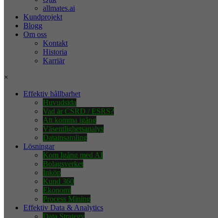
allmates.ai
Kundprojekt
Blogg
Om oss
Kontakt
Historia
Karriär
×
Effektiv hållbarhet
Huvudsida
Vad är CSRD / ESRS?
Att komma igång
Väsentlighetsanalys
Datainsamling
Lösningar
Kom Igång med AI
Bolagsverket
Inköp
Kund 360
Ekonomi
Process Mining
Effektiv Data & Analytics
Data Strategy