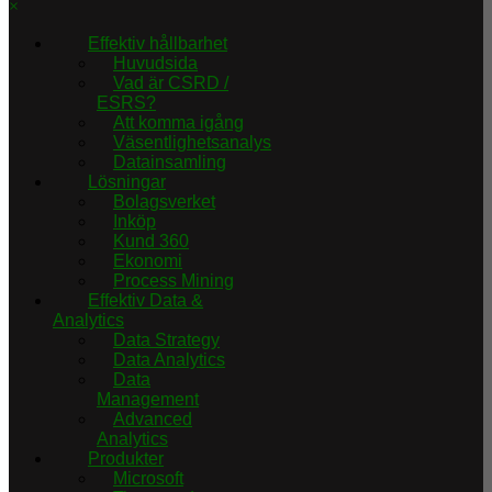
×
Effektiv hållbarhet
Huvudsida
Vad är CSRD /
ESRS?
Att komma igång
Väsentlighetsanalys
Datainsamling
Lösningar
Bolagsverket
Inköp
Kund 360
Ekonomi
Process Mining
Effektiv Data &
Analytics
Data Strategy
Data Analytics
Data
Management
Advanced
Analytics
Produkter
Microsoft