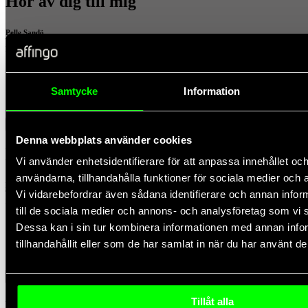
Hör av dig till mig
Pelle Sandö
Telefon: 076-778 46 88
E-post:
pelle.sando@affingo.se
Samtycke
Information
x
Denna webbplats använder cookies
Hör av dig till mig
Vi använder enhetsidentifierare för att anpassa innehållet och
användarna, tillhandahålla funktioner för sociala medier och a
Pelle Sandö
Vi vidarebefordrar även sådana identifierare och annan inform
Telefon: 076-778 46 88
E-post:
pelle.sando@affingo.se
till de sociala medier och annons- och analysföretag som vi
Dessa kan i sin tur kombinera informationen med annan info
tillhandahållit eller som de har samlat in när du har använt de
x
Tillåt alla
Hör av dig till mig