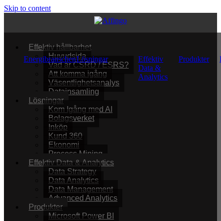
Skip to content
Effektiv hållbarhet
Huvudsida
Energibranschen
Lösningar
Effektiv
Produkter
Vad är CSRD / ESRS?
Data &
Att komma igång
Analytics
Väsentlighetsanalys
Datainsamling
Lösningar
Kom Igång med AI
Bolagsverket
Inköp
Kund 360
Ekonomi
Process Mining
Effektiv Data & Analytics
Data Strategy
Data Analytics
Data Management
Advanced Analytics
Produkter
Microsoft Power BI