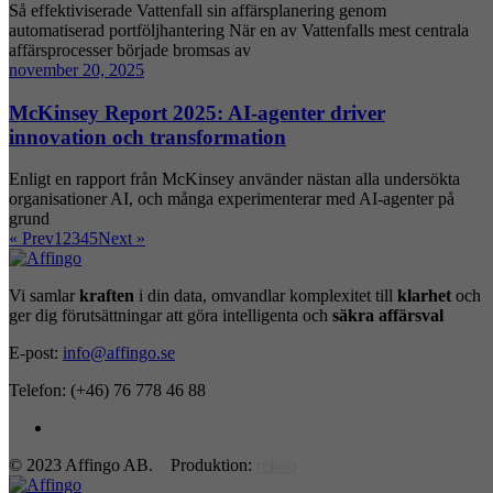
Så effektiviserade Vattenfall sin affärsplanering genom
automatiserad portföljhantering När en av Vattenfalls mest centrala
affärsprocesser började bromsas av
november 20, 2025
McKinsey Report 2025: AI-agenter driver
innovation och transformation
Enligt en rapport från McKinsey använder nästan alla undersökta
organisationer AI, och många experimenterar med AI-agenter på
grund
« Prev
1
2
3
4
5
Next »
Vi samlar
kraften
i din data, omvandlar komplexitet till
klarhet
och
ger dig förutsättningar att göra intelligenta och
säkra affärsval
E-post:
info@affingo.se
Telefon: (+46) 76 778 46 88
© 2023 Affingo AB. Produktion:
rekoo