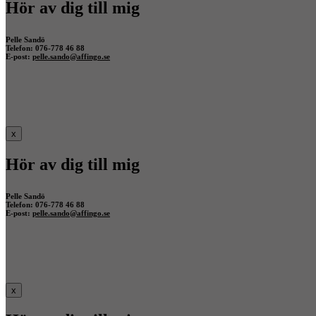
Hör av dig till mig
Pelle Sandö
Telefon: 076-778 46 88
E-post:
pelle.sando@affingo.se
x
Hör av dig till mig
Pelle Sandö
Telefon: 076-778 46 88
E-post:
pelle.sando@affingo.se
x