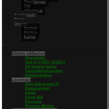
TimeXtender
Qlik
allmates.ai
Kundprojekt
Blogg
Om oss
Kontakt
Historia
Karriär
×
Effektiv hållbarhet
Huvudsida
Vad är CSRD / ESRS?
Att komma igång
Väsentlighetsanalys
Datainsamling
Lösningar
Kom Igång med AI
Bolagsverket
Inköp
Kund 360
Ekonomi
Process Mining