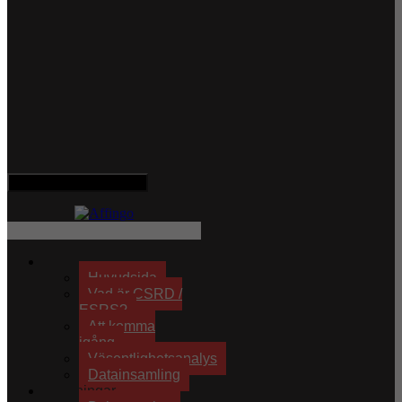
Hamburger Toggle Menu
Effektiv hållbarhet
Huvudsida
Vad är CSRD /
ESRS?
Att komma
igång
Väsentlighetsanalys
Datainsamling
Lösningar