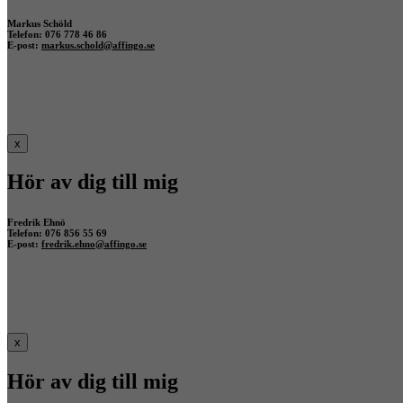
Markus Schöld
Telefon: 076 778 46 86
E-post:
markus.schold@affingo.se
x
Hör av dig till mig
Fredrik Ehnö
Telefon: 076 856 55 69
E-post:
fredrik.ehno@affingo.se
x
Hör av dig till mig