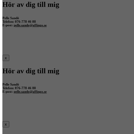
Hör av dig till mig
Pelle Sandö
Telefon: 076-778 46 88
E-post:
pelle.sando@affingo.se
x
Hör av dig till mig
Pelle Sandö
Telefon: 076-778 46 88
E-post:
pelle.sando@affingo.se
x