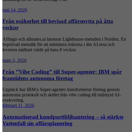
juni 14, 2026
Från osäkerhet till bevisad affärsnytta på åtta
veckor
Affingo och allmates.ai lanserar Lighthouse-metoden i Norden. En
beprövad metodik för att minimera riskerna i din AI-resa och
leverera mätbart värde på bara 8 veckor.
mars 3, 2026
Från ”Vibe Coding” till Super-agenter: IBM spår
framtidens autonoma företag
Upptäck hur IBM:s Super-agenter transformerar företag genom
autonoma protokoll och skiftet från vibe coding till målstyrd AI-
exekvering.
februari 11, 2026
Automatiserad kundportföljhantering – så stärkte
Vattenfall sin affärsplanering