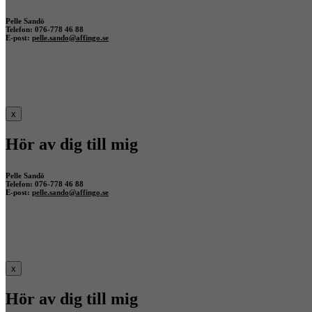
Pelle Sandö
Telefon: 076-778 46 88
E-post:
pelle.sando@affingo.se
x
Hör av dig till mig
Pelle Sandö
Telefon: 076-778 46 88
E-post:
pelle.sando@affingo.se
x
Hör av dig till mig