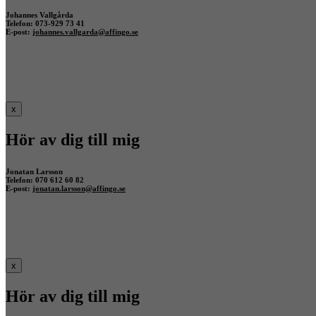
Johannes Vallgårda
Telefon: 073-929 73 41
E-post:
johannes.vallgarda@affingo.se
x
Hör av dig till mig
Jonatan Larsson
Telefon: 070 612 60 82
E-post:
jonatan.larsson@affingo.se
x
Hör av dig till mig