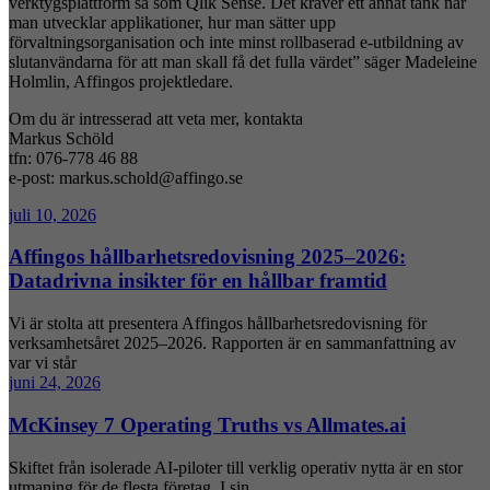
verktygsplattform så som Qlik Sense. Det kräver ett annat tänk när
man utvecklar applikationer, hur man sätter upp
förvaltningsorganisation och inte minst rollbaserad e-utbildning av
slutanvändarna för att man skall få det fulla värdet” säger Madeleine
Holmlin, Affingos projektledare.
Om du är intresserad att veta mer, kontakta
Markus Schöld
tfn: 076-778 46 88
e-post: markus.schold@affingo.se
juli 10, 2026
Affingos hållbarhetsredovisning 2025–2026:
Datadrivna insikter för en hållbar framtid
Vi är stolta att presentera Affingos hållbarhetsredovisning för
verksamhetsåret 2025–2026. Rapporten är en sammanfattning av
var vi står
juni 24, 2026
McKinsey 7 Operating Truths vs Allmates.ai
Skiftet från isolerade AI-piloter till verklig operativ nytta är en stor
utmaning för de flesta företag. I sin