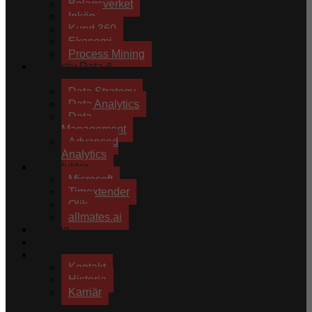
Bolagsverket
Inköp
Kund 360
Ekonomi
Process Mining
Effektiv Data &
Analytics
Data Strategy
Data Analytics
Data
Management
Advanced
Analytics
Produkter
Microsoft
Timextender
Qlik
allmates.ai
Blogg
Kundprojekt
Om oss
Kontakt
Historia
Karriär