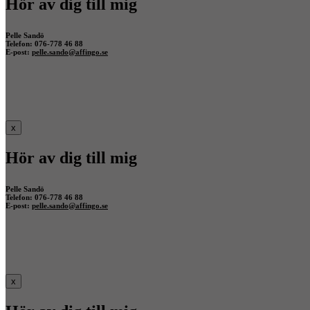
Hör av dig till mig
Pelle Sandö
Telefon: 076-778 46 88
E-post:
pelle.sando@affingo.se
x
Hör av dig till mig
Pelle Sandö
Telefon: 076-778 46 88
E-post:
pelle.sando@affingo.se
x