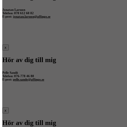
Jonatan Larsson
Telefon: 070 612 60 82
E-post:
jonatan.larsson@affingo.se
x
Hör av dig till mig
Pelle Sandö
Telefon: 076-778 46 88
E-post:
pelle.sando@affingo.se
x
Hör av dig till mig