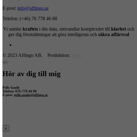
E-post:
info@affingo.se
Telefon: (+46) 76 778 46 88
Vi samlar
kraften
i din data, omvandlar komplexitet till
klarhet
och
ger dig förutsättningar att göra intelligenta och
säkra affärsval
© 2023 Affingo AB. Produktion:
rekoo
Hör av dig till mig
Pelle Sandö
Telefon: 076-778 46 88
E-post:
pelle.sando@affingo.se
x