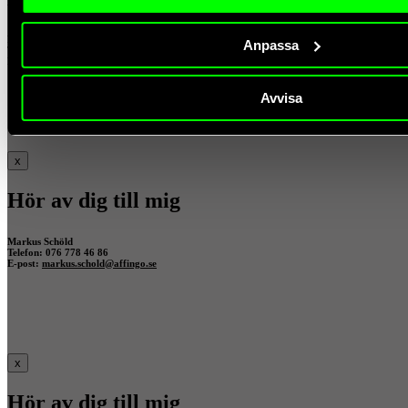
Pelle Sandö
Anpassa
Telefon: 076-778 46 88
E-post:
pelle.sando@affingo.se
Avvisa
x
Hör av dig till mig
Markus Schöld
Telefon: 076 778 46 86
E-post:
markus.schold@affingo.se
x
Hör av dig till mig