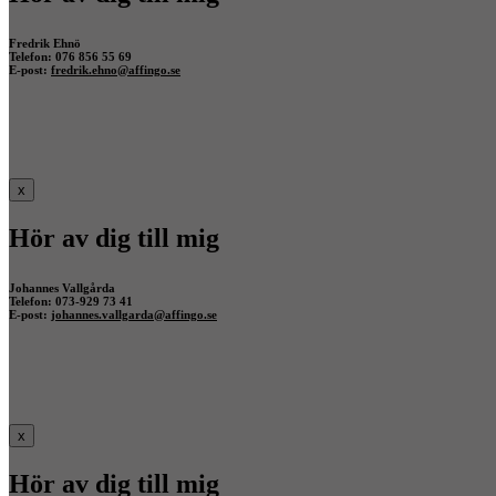
Fredrik Ehnö
Telefon: 076 856 55 69
E-post:
fredrik.ehno@affingo.se
x
Hör av dig till mig
Johannes Vallgårda
Telefon: 073-929 73 41
E-post:
johannes.vallgarda@affingo.se
x
Hör av dig till mig