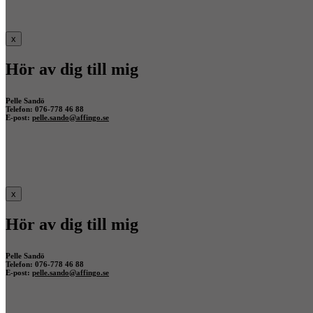
x
Hör av dig till mig
Pelle Sandö
Telefon: 076-778 46 88
E-post:
pelle.sando@affingo.se
x
Hör av dig till mig
Pelle Sandö
Telefon: 076-778 46 88
E-post:
pelle.sando@affingo.se