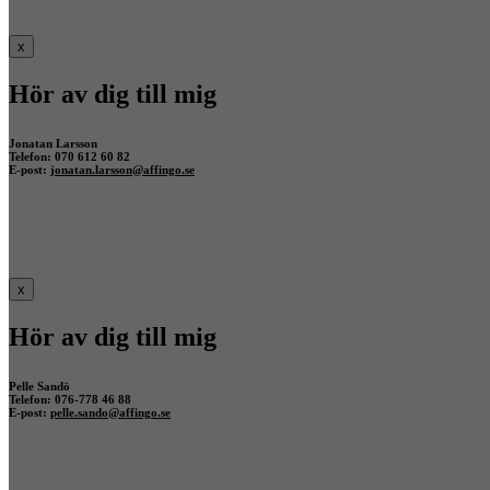
x
Hör av dig till mig
Jonatan Larsson
Telefon: 070 612 60 82
E-post:
jonatan.larsson@affingo.se
x
Hör av dig till mig
Pelle Sandö
Telefon: 076-778 46 88
E-post:
pelle.sando@affingo.se