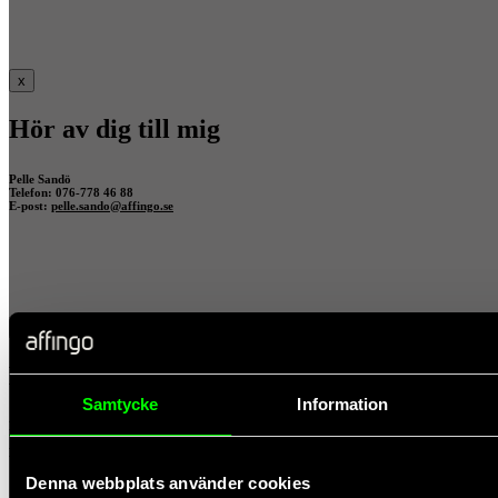
x
Hör av dig till mig
Pelle Sandö
Telefon: 076-778 46 88
E-post:
pelle.sando@affingo.se
x
Hör av dig till mig
Samtycke
Information
Pelle Sandö
Telefon: 076-778 46 88
E-post:
pelle.sando@affingo.se
Denna webbplats använder cookies