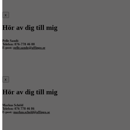
x
Hör av dig till mig
Pelle Sandö
Telefon: 076-778 46 88
E-post:
pelle.sando@affingo.se
x
Hör av dig till mig
Markus Schöld
Telefon: 076 778 46 86
E-post:
markus.schold@affingo.se