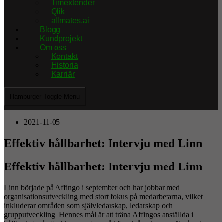
Timextender
Qlik
allmates.ai
Blogg
Kundprojekt
Om oss
Kontakt
Historia
Karriär
Hamburger Toggle Menu
2021-11-05
Effektiv hållbarhet: Intervju med Linn
Effektiv hållbarhet: Intervju med Linn
Linn började på Affingo i september och har jobbar med
organisationsutveckling med stort fokus på medarbetarna, vilket
inkluderar områden som självledarskap, ledarskap och
grupputveckling. Hennes mål är att träna Affingos anställda i