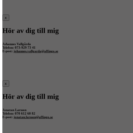
x
Hör av dig till mig
Johannes Vallgårda
Telefon: 073-929 73 41
E-post:
johannes.vallgarda@affingo.se
x
Hör av dig till mig
Jonatan Larsson
Telefon: 070 612 60 82
E-post:
jonatan.larsson@affingo.se