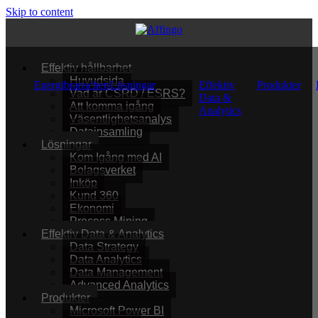
Skip to content
Effektiv hållbarhet
Huvudsida
Energibranschen
Lösningar
Effektiv
Produkter
Vad är CSRD / ESRS?
Data &
Att komma igång
Analytics
Väsentlighetsanalys
Datainsamling
Lösningar
Kom Igång med AI
Bolagsverket
Inköp
Kund 360
Ekonomi
Process Mining
Effektiv Data & Analytics
Data Strategy
Data Analytics
Data Management
Advanced Analytics
Produkter
Microsoft Power BI