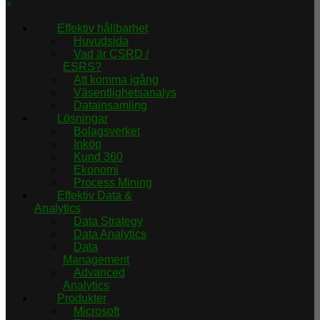
×
Effektiv hållbarhet
Huvudsida
Vad är CSRD /
ESRS?
Att komma igång
Väsentlighetsanalys
Datainsamling
Lösningar
Bolagsverket
Inköp
Kund 360
Ekonomi
Process Mining
Effektiv Data &
Analytics
Data Strategy
Data Analytics
Data
Management
Advanced
Analytics
Produkter
Microsoft