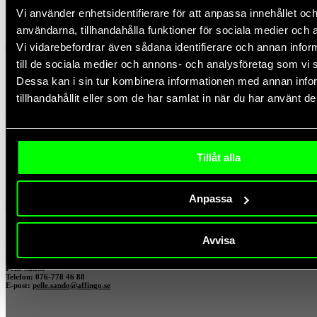
Vi använder enhetsidentifierare för att anpassa innehållet och
användarna, tillhandahålla funktioner för sociala medier och a
Vi vidarebefordrar även sådana identifierare och annan inform
x
till de sociala medier och annons- och analysföretag som vi
Hör av dig till mig
Dessa kan i sin tur kombinera informationen med annan info
tillhandahållit eller som de har samlat in när du har använt de
Pelle Sandö
Telefon: 076-778 46 88
E-post:
pelle.sando@affingo.se
Tillåt alla
Anpassa
x
Hör av dig till mig
Avvisa
Pelle Sandö
Telefon: 076-778 46 88
E-post:
pelle.sando@affingo.se