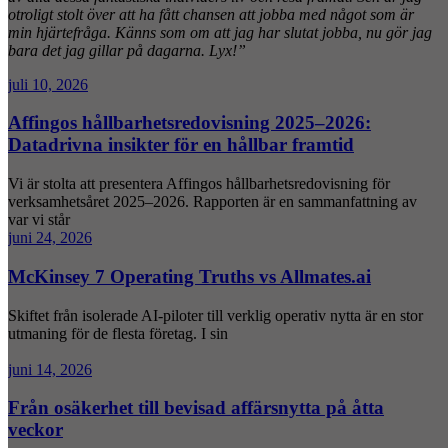
otroligt stolt över att ha fått chansen att jobba med något som är
min hjärtefråga. Känns som om att jag har slutat jobba, nu gör jag
bara det jag gillar på dagarna. Lyx!”
juli 10, 2026
Affingos hållbarhetsredovisning 2025–2026:
Datadrivna insikter för en hållbar framtid
Vi är stolta att presentera Affingos hållbarhetsredovisning för
verksamhetsåret 2025–2026. Rapporten är en sammanfattning av
var vi står
juni 24, 2026
McKinsey 7 Operating Truths vs Allmates.ai
Skiftet från isolerade AI-piloter till verklig operativ nytta är en stor
utmaning för de flesta företag. I sin
juni 14, 2026
Från osäkerhet till bevisad affärsnytta på åtta
veckor