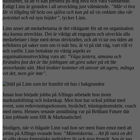
hållbarhet, så att vi kan prestera på hög nivå och vara välmående.
Enligt Linn är grunden i all utveckling just välmående.
”Mår vi bra
får vi tillgång till hela oss själva och kan på så vis enklare öka vår
potential och nå nya höjder”
, tycker Linn.
Linn anser att medarbetarna är det viktigaste för att en organisation
ska kunna utvecklas. Det är viktigt att engagera och utveckla alla
medarbetare i linje med deras drivkrafter, och att vi tar oss tiden att
reflektera på saker som om vi mår bra, är vi på rätt väg, vart vill vi
och varför. Linn betraktar en viktig aspekt av
organisationsutveckling vara att:
”Våga justera, utmana och
förändra fast det är lite jobbigare att göra saker på ett lite
annorlunda sätt. Med insikter kommer ett ansvar att agera, många
vet det, men gör inte”.
Innan hon började jobba på Affingo arbetade hon inom
marknadsföring och ledarskap. Men hon har också jobbat med
event, som redovisningsekonom, byråchef, träningsinstruktör, coach
med mera. Hennes senaste anställning var på Brilliant Future där
Linn jobbade som HR & Marknadschef.
Slutligen, när vi frågade Linn vad hon ser mest fram emot med att
jobba på Affingo svarade hon:
”Människorna… Att få vara en del
av alla dessa fantastiska individers liv och resa framåt. Sen är jag