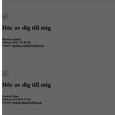
x
Hör av dig till mig
Markus Schöld
Telefon: 076 778 46 86
E-post:
markus.schold@affingo.se
x
Hör av dig till mig
Fredrik Ehnö
Telefon: 076 856 55 69
E-post:
fredrik.ehno@affingo.se