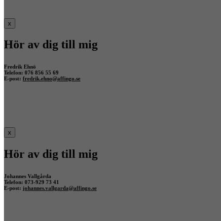
x
Hör av dig till mig
Fredrik Ehnö
Telefon: 076 856 55 69
E-post:
fredrik.ehno@affingo.se
x
Hör av dig till mig
Johannes Vallgårda
Telefon: 073-929 73 41
E-post:
johannes.vallgarda@affingo.se