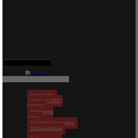
Hamburger Toggle Menu
Effektiv hållbarhet
Huvudsida
Vad är CSRD /
ESRS?
Att komma
igång
Väsentlighetsanalys
Datainsamling
Lösningar