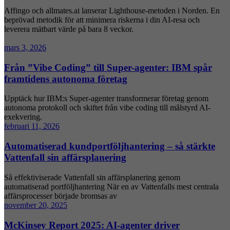
Affingo och allmates.ai lanserar Lighthouse-metoden i Norden. En
beprövad metodik för att minimera riskerna i din AI-resa och
leverera mätbart värde på bara 8 veckor.
mars 3, 2026
Från ”Vibe Coding” till Super-agenter: IBM spår
framtidens autonoma företag
Upptäck hur IBM:s Super-agenter transformerar företag genom
autonoma protokoll och skiftet från vibe coding till målstyrd AI-
exekvering.
februari 11, 2026
Automatiserad kundportföljhantering – så stärkte
Vattenfall sin affärsplanering
Så effektiviserade Vattenfall sin affärsplanering genom
automatiserad portföljhantering När en av Vattenfalls mest centrala
affärsprocesser började bromsas av
november 20, 2025
McKinsey Report 2025: AI-agenter driver