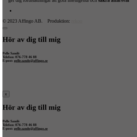
ger dig förutsättningar att göra intelligenta och
säkra affärsval
© 2023 Affingo AB. Produktion:
rekoo
Hör av dig till mig
Pelle Sandö
Telefon: 076-778 46 88
E-post:
pelle.sando@affingo.se
x
Hör av dig till mig
Pelle Sandö
Telefon: 076-778 46 88
E-post:
pelle.sando@affingo.se