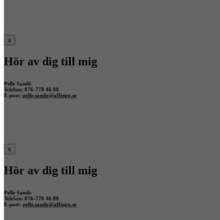
x
Hör av dig till mig
Pelle Sandö
Telefon: 076-778 46 88
E-post:
pelle.sando@affingo.se
x
Hör av dig till mig
Pelle Sandö
Telefon: 076-778 46 88
E-post:
pelle.sando@affingo.se