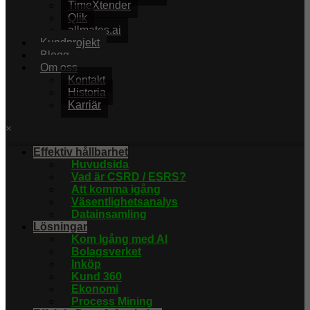
TimeXtender
Qlik
allmates.ai
Kundprojekt
Blogg
Om oss
Kontakt
Historia
Karriär
×
Effektiv hållbarhet
Huvudsida
Vad är CSRD / ESRS?
Att komma igång
Väsentlighetsanalys
Datainsamling
Lösningar
Kom Igång med AI
Bolagsverket
Inköp
Kund 360
Ekonomi
Process Mining