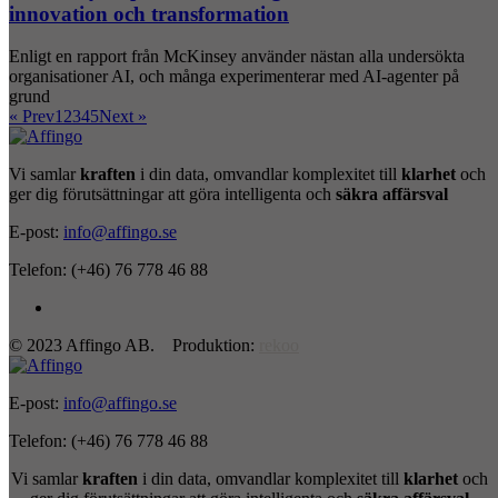
innovation och transformation
Enligt en rapport från McKinsey använder nästan alla undersökta
organisationer AI, och många experimenterar med AI-agenter på
grund
« Prev
1
2
3
4
5
Next »
Vi samlar
kraften
i din data, omvandlar komplexitet till
klarhet
och
ger dig förutsättningar att göra intelligenta och
säkra affärsval
E-post:
info@affingo.se
Telefon: (+46) 76 778 46 88
© 2023 Affingo AB. Produktion:
rekoo
E-post:
info@affingo.se
Telefon: (+46) 76 778 46 88
Vi samlar
kraften
i din data, omvandlar komplexitet till
klarhet
och