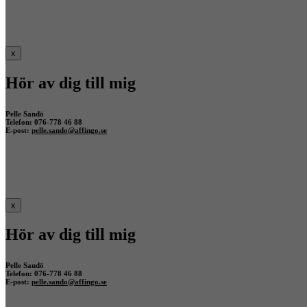
x
Hör av dig till mig
Pelle Sandö
Telefon: 076-778 46 88
E-post:
pelle.sando@affingo.se
x
Hör av dig till mig
Pelle Sandö
Telefon: 076-778 46 88
E-post:
pelle.sando@affingo.se