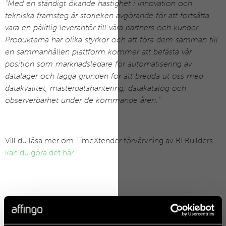
”Med en ständigt ökande hastighet i innovation och
tekniska framsteg är storleken avgörande för att fortsätta
vara en pålitlig leverantör till våra partners och kunder.
Produkterna har olika styrkor och att föra dem samman till
en sammanhållen plattform kommer att befästa vår
position som marknadsledare för automatisering av
datalager och lägga grunden för att bredda ut oss med
datakvalitet, masterdatahantering, datakatalog och
observerbarhet under de kommande åren.”
Vill du läsa mer om TimeXtender förvärvning av BI Builders
kan du göra det här.
juli 10, 2026
Affingos hållbarhetsredovisning 2025–2026:
Datadrivna insikter för en hållbar framtid
Vi är stolta att presentera Affingos hållbarhetsredovisning för