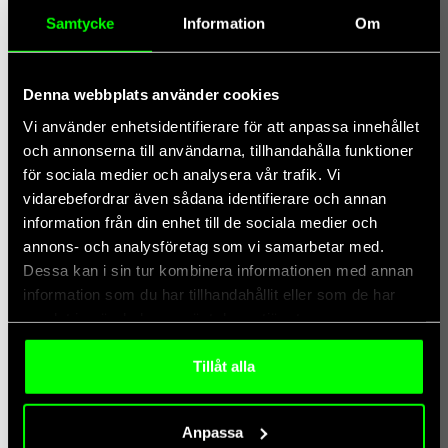
verksamhetsåret 2025–2026. Rapporten är en sammanfattning av
Samtycke
Information
Om
var vi står
juni 24, 2026
Denna webbplats använder cookies
McKinsey 7 Operating Truths vs Allmates.ai
Vi använder enhetsidentifierare för att anpassa innehållet
Skiftet från isolerade AI-piloter till verklig operativ nytta är en stor
och annonserna till användarna, tillhandahålla funktioner
utmaning för de flesta företag. I sin
för sociala medier och analysera vår trafik. Vi
vidarebefordrar även sådana identifierare och annan
information från din enhet till de sociala medier och
annons- och analysföretag som vi samarbetar med.
Dessa kan i sin tur kombinera informationen med annan
information som du har tillhandahållit eller som de har
samlat in när du har använt deras tjänster.
Tillåt alla
Anpassa