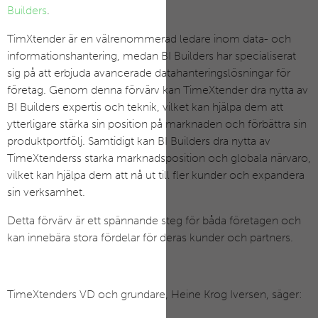
Builders
.
TimXtender är en välrenommerad ledare inom data- och
informationshantering, medan BI Builders har specialiserat
sig på att erbjuda avancerade datahanteringslösningar för
företag. Genom denna förvärv kan TimeXtender dra nytta av
BI Builders expertis och teknik, vilket kan hjälpa dem att
ytterligare stärka sin position på marknaden och förbättra sin
produktportfölj. Samtidigt kan BI Builders dra nytta av
TimeXtenderss starka marknadsposition och globala närvaro,
vilket kan hjälpa dem att nå ut till fler kunder och expandera
sin verksamhet.
Detta förvärv är ett spännande steg för båda företagen och
kan innebära stora fördelar för deras kunder och partners.
TimeXtenders VD och grundare, Heine Krog Iversen, säger: