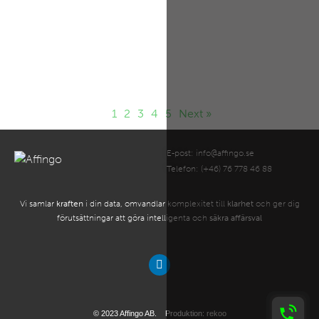
och transformation
Enligt en rapport från McKinsey använder nästan alla undersökta
organisationer AI, och många experimenterar med AI-agenter på
grund
1
2
3
4
5
Next »
E-post:
info@affingo.se
Telefon: (+46) 76 778 46 88
Vi samlar
kraften
i din data, omvandlar komplexitet till
klarhet
och ger dig
förutsättningar att göra intelligenta och
säkra affärsval
© 2023 Affingo AB. Produktion:
rekoo