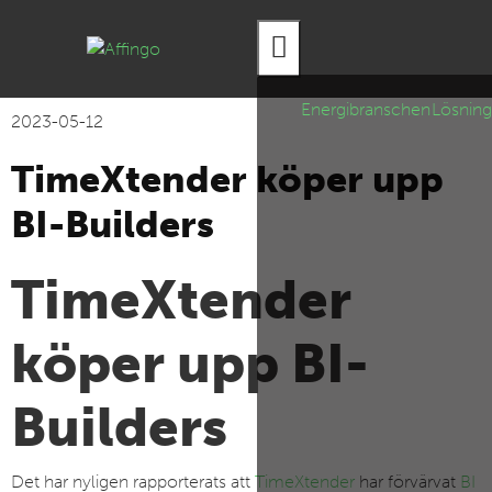
Hamburger Toggle Menu
Energibranschen
Lösning
2023-05-12
TimeXtender köper upp
BI-Builders
TimeXtender
köper upp BI-
Builders
Det har nyligen rapporterats att
TimeXtender
har förvärvat
BI