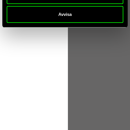
Avvisa
juni 14, 2026
Från osäkerhet till bevisad affärsnytta på åtta veckor
Affingo och allmates.ai lanserar Lighthouse-metoden i Norden. En
beprövad metodik för att minimera riskerna i din AI-resa och
leverera mätbart värde på bara 8 veckor.