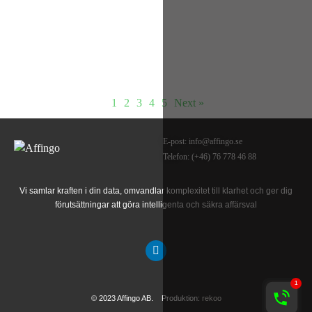
transformation
Enligt en rapport från McKinsey använder nästan alla undersökta
organisationer AI, och många experimenterar med AI-agenter på grund
1
2
3
4
5
Next »
E-post:
info@affingo.se
Telefon: (+46) 76 778 46 88
Vi samlar
kraften
i din data, omvandlar komplexitet till
klarhet
och ger dig
förutsättningar att göra intelligenta och
säkra affärsval
© 2023 Affingo AB. Produktion:
rekoo