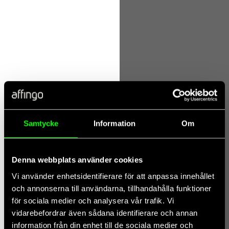
Affingos hållbarhetsredovisning 2025–2026: Datadrivna
insikter för en hållbar framtid
Vi är stolta att presentera Affingos hållbarhetsredovisning för
verksamhetsåret 2025–2026. Rapporten är en sammanfattning av var vi står
juni 24, 2026
McKinsey 7 Operating Truths vs Allmates.ai
Skiftet från isolerade AI-piloter till verklig operativ nytta är en stor
utmaning för de flesta företag. I sin
Samtycke
Information
Om
Denna webbplats använder cookies
Vi använder enhetsidentifierare för att anpassa innehållet
och annonserna till användarna, tillhandahålla funktioner
för sociala medier och analysera vår trafik. Vi
vidarebefordrar även sådana identifierare och annan
information från din enhet till de sociala medier och