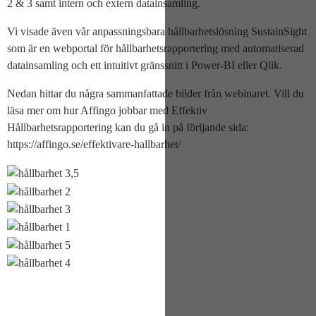
2 & 3 samt intern och extern datainsamling.
Vi visade även vår anpassningsbara hållbarhetslösning SustainSight
som är en webportal för hållbarhetsrapportering med automatiserad
datainsamling och ett intuitivt gränssnitt i Power-BI eller Qlik.
Nedan hittar du några sammanfattade bilder från webinaret. Vill du
läsa mer om hur Affingo jobbar med Effektiv
Hållbarhetsrapportering kan du gå in på förljande sida:
https://affingo.se/effektivare-hallbarhet/
juli 10, 2026