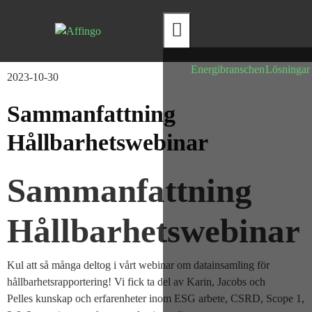
Hamburger Toggle Menu
Energibranschen
Lösningar
2023-10-30
Sammanfattning
Hållbarhetswebinar
Sammanfattning
Hållbarhetswebinar
Kul att så många deltog i vårt webinar om datainsamling för
hållbarhetsrapportering! Vi fick ta del av Karin, Jacobs och
Pelles kunskap och erfarenheter inom ESG arbete, CSRD, Scope 1,