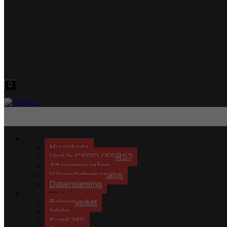
Hamburger
Toggle
Menu
Effektiv hållbarhet
Huvudsida
Vad är CSRD / ESRS?
Att komma igång
Väsentlighetsanalys
Datainsamling
Lösningar
Bolagsverket
Inköp
Kund 360