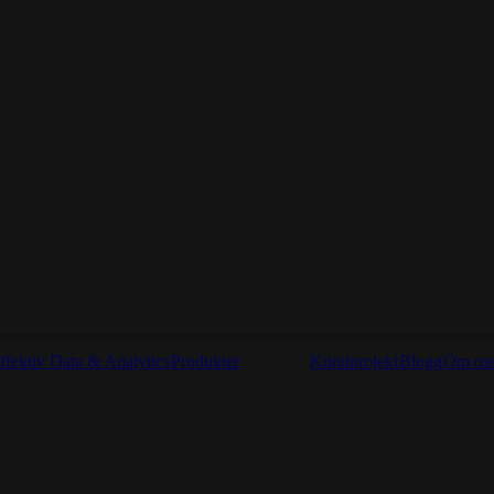
ffektiv Data & Analytics
Produkter
Kundprojekt
Blogg
Om os