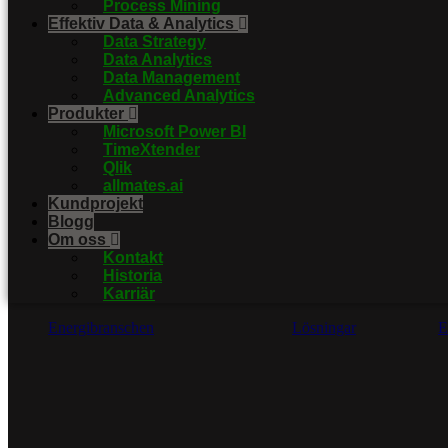
Process Mining
Effektiv Data & Analytics
Data Strategy
Data Analytics
Data Management
Advanced Analytics
Produkter
Microsoft Power BI
TimeXtender
Qlik
allmates.ai
Kundprojekt
Blogg
Om oss
Kontakt
Historia
Karriär
Energibranschen
Lösningar
E