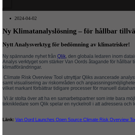
Hamburger
Toggle
Menu
2024-04-02
Ny Klimatanalyslösning – för hållbar tillv
Nytt Analysverktyg för bedömning av klimatrisker!
Ny spännande nyhet från
Qlik
, den globala ledaren inom datai
Analys verktyget som stärker Van Oords åtagande för hållbar 
klimatförändringar.
Climate Risk Overview Tool utnyttjar Qliks avancerade analysve
samt visualisering av riskområden och anpassningsmöjligheter f
vilket markant förbättrar tidigare processer för manuell datahan
Vi är stolta över att ha en samarbetspartner som inte bara möjli
teknikledare som Qlik spelar en nyckelroll i att adressera och 
Länk
:
Van Oord Launches Open Source Climate Risk Overview To