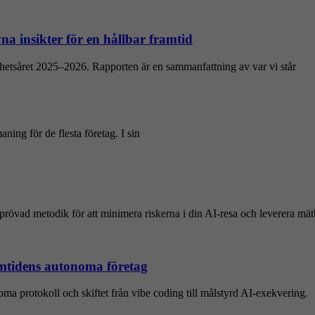
a insikter för en hållbar framtid
amhetsåret 2025–2026. Rapporten är en sammanfattning av var vi står
maning för de flesta företag. I sin
rövad metodik för att minimera riskerna i din AI-resa och leverera mät
amtidens autonoma företag
 protokoll och skiftet från vibe coding till målstyrd AI-exekvering.