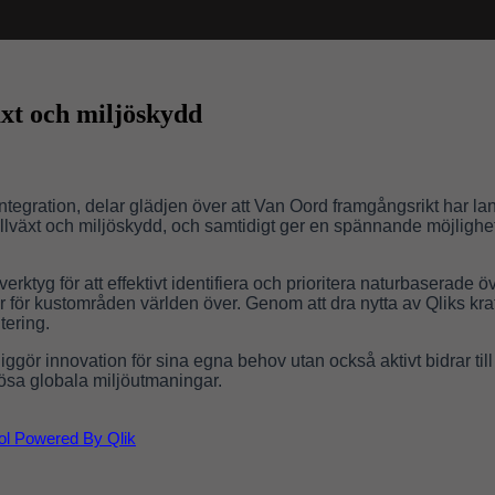
äxt och miljöskydd
ntegration, delar glädjen över att Van Oord framgångsrikt har la
tillväxt och miljöskydd, och samtidigt ger en spännande möjlig
rktyg för att effektivt identifiera och prioritera naturbaserade 
ör kustområden världen över. Genom att dra nytta av Qliks kraftf
tering.
ggör innovation för sina egna behov utan också aktivt bidrar till a
lösa globala miljöutmaningar.
ol Powered By Qlik