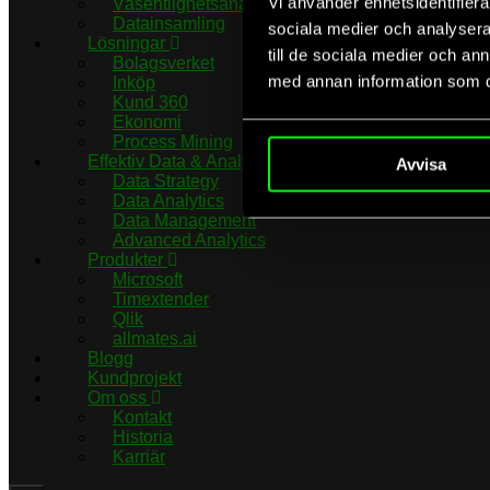
Vi använder enhetsidentifierar
Väsentlighetsanalys
Datainsamling
sociala medier och analysera 
Lösningar
till de sociala medier och a
Bolagsverket
med annan information som du 
Inköp
Kund 360
Ekonomi
Process Mining
Effektiv Data & Analytics
Avvisa
Data Strategy
Data Analytics
Data Management
Advanced Analytics
Produkter
Microsoft
Timextender
Qlik
allmates.ai
Blogg
Kundprojekt
Om oss
Kontakt
Historia
Karriär