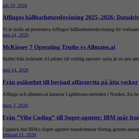
juli 10, 2026
Affingos hållbarhetsredovisning 2025–2026: Datadrivn
Vi är stolta att presentera Affingos hållbarhetsredovisning för verks
juni 24, 2026
McKinsey 7 Operating Truths vs Allmates.ai
Skiftet från isolerade AI-piloter till verklig operativ nytta är en stor ut
juni 14, 2026
Från osäkerhet till bevisad affärsnytta på åtta veckor
Affingo och allmates.ai lanserar Lighthouse-metoden i Norden. En bep
mars 3, 2026
Från ”Vibe Coding” till Super-agenter: IBM spår fr
Upptäck hur IBM:s Super-agenter transformerar företag genom autonoma
februari 11, 2026