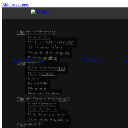
Skip to content
Effektiv hållbarhet
Huvudsida
Vad är CSRD / ESRS?
Att komma igång
Väsentlighetsanalys
Datainsamling
Energibranschen
Lösningar
E
Lösningar
Kom Igång med AI
Bolagsverket
Inköp
Kund 360
Ekonomi
Process Mining
Effektiv Data & Analytics
Data Strategy
Data Analytics
Data Management
Advanced Analytics
Produkter