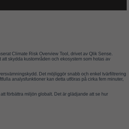
nserat Climate Risk Overview Tool, drivet av Qlik Sense.
het att skydda kustområden och ekosystem som hotas av
översvämningskydd. Det möjliggör snabb och enkel tvärfiltrering
ulla analysfunktioner kan detta utföras på cirka fem minuter,
tt förbättra miljön globalt. Det är glädjande att se hur