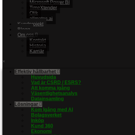
Microsoft Power BI
TimeXtender
Qlik
allmates.ai
Kundprojekt
Blogg
Om oss
Kontakt
Historia
Karriär
×
Effektiv hållbarhet
Huvudsida
Vad är CSRD / ESRS?
Att komma igång
Väsentlighetsanalys
Datainsamling
Lösningar
Kom Igång med AI
Bolagsverket
Inköp
Kund 360
Ekonomi