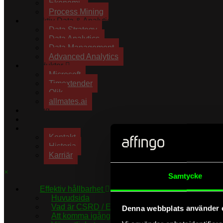
Ekonomi
Process Mining
Effektiv Data & Analytics
Data Strategy
Data Analytics
Data Management
Advanced Analytics
Produkter
Microsoft
Timextender
Qlik
allmates.ai
Blogg
Kundprojekt
Om oss
Kontakt
Historia
Karriär
×
Samtycke
Effektiv hållbarhet
Huvudsida
Vad är CSRD / ESRS?
Denna webbplats använder 
Att komma igång