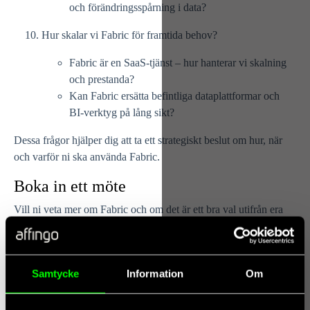
och förändringsspårning i data?
Hur skalar vi Fabric för framtida behov?
Fabric är en SaaS-tjänst – hur hanterar vi skalning
och prestanda?
Kan Fabric ersätta befintliga dataplattformar och
BI-verktyg på lång sikt?
Dessa frågor hjälper dig att ta ett strategiskt beslut om
hur, när
och varför
ni ska använda Fabric.
Boka in ett möte
Vill ni veta mer om Fabric och om det är ett bra val utifrån era
förutsättningar idag, fyll i formuläret eller hör av er så bokar vi in
ett möte. Vi kan då mer djupgående gå igenom exempelvis;
Era förutsättningar
Samtycke
Information
Om
Kostnadsbilden för Fabric
Hur fungerar CU-valutan?