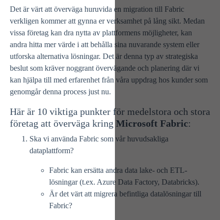
Det är värt att överväga huruvida en migration till Fabric
verkligen kommer att gynna er verksamhet på lång sikt. Medan
vissa företag kan dra nytta av plattformens möjligheter, kan
andra hitta mer värde i att behålla sina nuvarande system eller
utforska alternativa lösningar. Det är denna typ av strategiska
beslut som kräver noggrant övervägande och planering där vi
kan hjälpa till med erfarenhet från våra uppdrag hos kunder som
genomgår denna process just nu.
Här är 10 viktiga punkter för medelstora och stora
företag att överväga kring
Microsoft Fabric
:
Ska vi använda Fabric som vår huvudsakliga
dataplattform?
Fabric kan ersätta andra data lake- och ETL-
lösningar (t.ex. Azure Data Factory, Databricks).
Är det värt att migrera befintliga datalösningar till
Fabric?