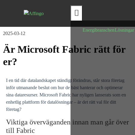
Hamburger Toggle Menu
Energibranschen
Lösningar
2025-03-12
Är Microsoft Fabric rätt för
er?
I en tid där datalandskapet ständigt förändras, står stora företag
inför utmanande beslut om hur de bäst hanterar och optimerar
sina dataresurser. Microsoft Fabric har nyligen lanserats som en
enhetlig plattform för datalösningar – är det rätt val för ditt
företag?
Viktiga överväganden innan man går över
till Fabric