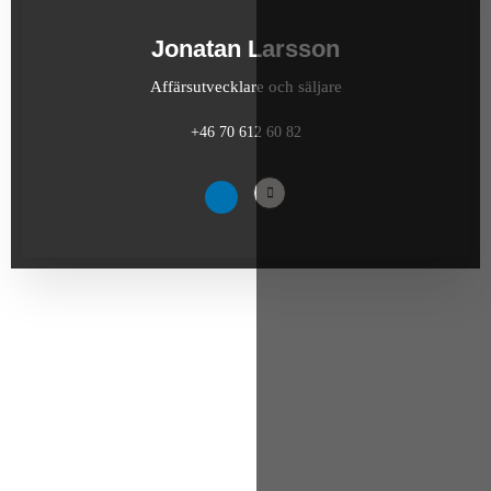
Jonatan Larsson
Affärsutvecklare och säljare
+46 70 612 60 82
juli 10, 2026
Affingos hållbarhetsredovisning 2025–2026: Datadrivna
insikter för en hållbar framtid
Vi är stolta att presentera Affingos hållbarhetsredovisning för
verksamhetsåret 2025–2026. Rapporten är en sammanfattning av var vi står
juni 24, 2026