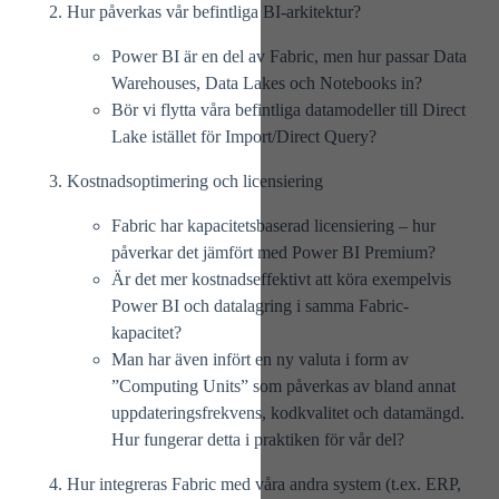
Hur påverkas vår befintliga BI-arkitektur?
Power BI är en del av Fabric, men hur passar Data
Warehouses, Data Lakes och Notebooks in?
Bör vi flytta våra befintliga datamodeller till
Direct
Lake
istället för Import/Direct Query?
Kostnadsoptimering och licensiering
Fabric har kapacitetsbaserad licensiering – hur
påverkar det jämfört med Power BI Premium?
Är det mer kostnadseffektivt att köra exempelvis
Power BI och datalagring i samma Fabric-
kapacitet?
Man har även infört en ny valuta i form av
”Computing Units” som påverkas av bland annat
uppdateringsfrekvens, kodkvalitet och datamängd.
Hur fungerar detta i praktiken för vår del?
Hur integreras Fabric med våra andra system (t.ex. ERP,