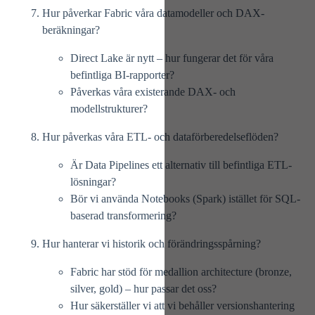
Hur påverkar Fabric våra datamodeller och DAX-
beräkningar?
Direct Lake är nytt – hur fungerar det för våra
befintliga BI-rapporter?
Påverkas våra existerande DAX- och
modellstrukturer?
Hur påverkas våra ETL- och dataförberedelseflöden?
Är
Data Pipelines
ett alternativ till befintliga ETL-
lösningar?
Bör vi använda Notebooks (Spark) istället för SQL-
baserad transformering?
Hur hanterar vi historik och förändringsspårning?
Fabric har stöd för
medallion architecture
(bronze,
silver, gold) – hur passar det oss?
Hur säkerställer vi att vi behåller versionshantering