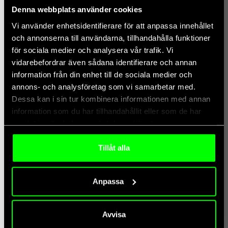
Vilka parametrar bör man se över för att veta vilken
Denna webbplats använder cookies
kapacitet/nivå som skulle behövas?
Vi använder enhetsidentifierare för att anpassa innehållet
Viktiga insikter från våra kunder som har påbörjat resan
och annonserna till användarna, tillhandahålla funktioner
Eventuella alternativ till Fabric utifrån ovan
för sociala medier och analysera vår trafik. Vi
vidarebefordrar även sådana identifierare och annan
information från din enhet till de sociala medier och
Jag vill bli kontaktad
annons- och analysföretag som vi samarbetar med.
Dessa kan i sin tur kombinera informationen med annan
information som du har tillhandahållit eller som de har
Lämna dina uppgifter så hör vi av oss inom 24h för att boka in
samlat in när du har använt deras tjänster.
ett möte
Tillåt alla
Anpassa
Avvisa