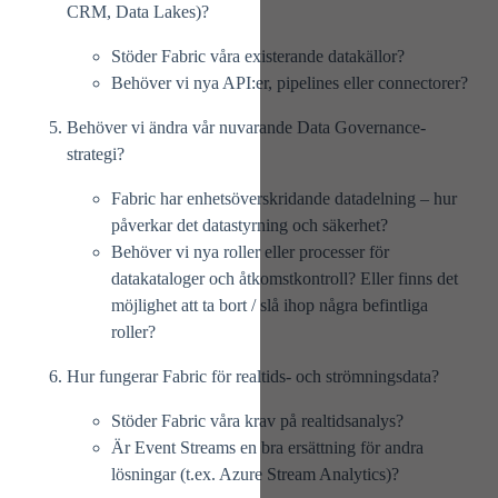
CRM, Data Lakes)?
Stöder Fabric våra existerande datakällor?
Behöver vi nya API:er, pipelines eller connectorer?
Behöver vi ändra vår nuvarande Data Governance-
strategi?
Fabric har enhetsöverskridande datadelning – hur
påverkar det datastyrning och säkerhet?
Behöver vi nya roller eller processer för
datakataloger och åtkomstkontroll? Eller finns det
möjlighet att ta bort / slå ihop några befintliga
roller?
Hur fungerar Fabric för realtids- och strömningsdata?
Stöder Fabric våra krav på realtidsanalys?
Är
Event Streams
en bra ersättning för andra
lösningar (t.ex. Azure Stream Analytics)?