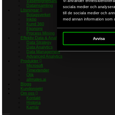
Vi använder enhetsidentifierar
Väsentlighetsanalys
Datainsamling
sociala medier och analysera 
Lösningar
till de sociala medier och a
Bolagsverket
med annan information som du 
Inköp
Kund 360
Ekonomi
Process Mining
Effektiv Data & Analytics
Avvisa
Data Strategy
Data Analytics
Data Management
Advanced Analytics
Produkter
Microsoft
Timextender
Qlik
allmates.ai
Blogg
Kundprojekt
Om oss
Kontakt
Historia
Karriär