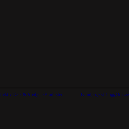
ffektiv Data & Analytics
Produkter
Kundprojekt
Blogg
Om os