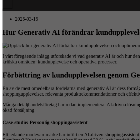
Hamburger
Toggle
Menu
2025-03-15
Hur Generativ AI förändrar kundupplevel
I vårt föregående inlägg utforskade vi vad generativ AI är och hur den h
kritiska områden: kundupplevelse och operativa processer.
Förbättring av kundupplevelsen genom Ge
En av de mest omedelbara fördelarna med generativ AI är dess förmåga
shoppingupplevelser, relevanta produktrekommendationer och effekti
Många detaljhandelsföretag har redan implementerat AI-drivna lösnin
ökad försäljning.
Case-studie: Personlig shoppingassistent
Ett ledande modevarumärke har infört en AI-driven shoppingassistent som