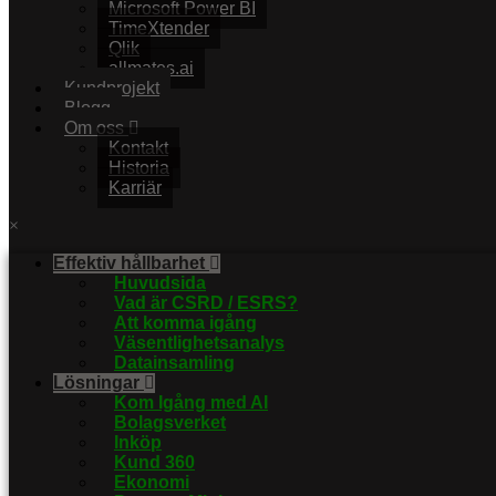
Microsoft Power BI
TimeXtender
Qlik
allmates.ai
Kundprojekt
Blogg
Om oss
Kontakt
Historia
Karriär
×
Effektiv hållbarhet
Huvudsida
Vad är CSRD / ESRS?
Att komma igång
Väsentlighetsanalys
Datainsamling
Lösningar
Kom Igång med AI
Bolagsverket
Inköp
Kund 360
Ekonomi