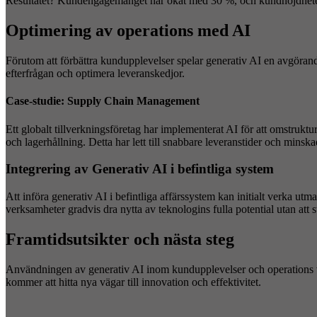
Resultatet? Kundengagemanget har ökat med 30 %, och kundnöjdheten
Optimering av operations med AI
Förutom att förbättra kundupplevelser spelar generativ AI en avgörande
efterfrågan och optimera leveranskedjor.
Case-studie: Supply Chain Management
Ett globalt tillverkningsföretag har implementerat AI för att omstrukt
och lagerhållning. Detta har lett till snabbare leveranstider och minsk
Integrering av Generativ AI i befintliga system
Att införa generativ AI i befintliga affärssystem kan initialt verka u
verksamheter gradvis dra nytta av teknologins fulla potential utan att s
Framtidsutsikter och nästa steg
Användningen av generativ AI inom kundupplevelser och operations väx
kommer att hitta nya vägar till innovation och effektivitet.