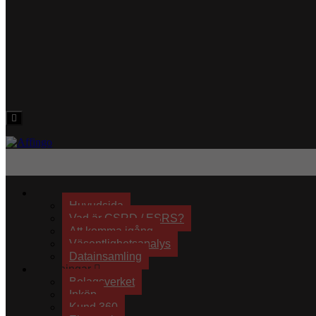
Hamburger
Toggle
Menu
Effektiv hållbarhet
Huvudsida
Vad är CSRD / ESRS?
Att komma igång
Väsentlighetsanalys
Datainsamling
Lösningar
Bolagsverket
Inköp
Kund 360