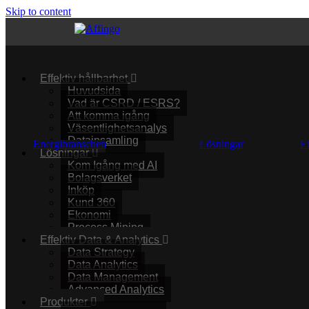
Skip to content
Effektiv hållbarhet
Huvudsida
Vad är CSRD / ESRS?
Att komma igång
Väsentlighetsanalys
Datainsamling
Energibranschen
Lösningar
E
Lösningar
Kom Igång med AI
Bolagsverket
Inköp
Kund 360
Ekonomi
Process Mining
Effektiv Data & Analytics
Data Strategy
Data Analytics
Data Management
Advanced Analytics
Produkter