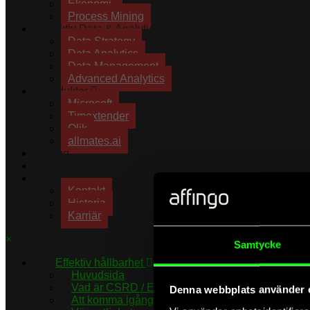
Ekonomi
Process Mining
Effektiv Data & Analytics
Data Strategy
Data Analytics
Data Management
Advanced Analytics
Produkter
Microsoft
Timextender
Qlik
allmates.ai
Blogg
Kundprojekt
Om oss
Kontakt
Historia
Karriär
×
Samtycke
Effektiv hållbarhet
Huvudsida
Vad är CSRD / ESRS?
Denna webbplats använder 
Att komma igång