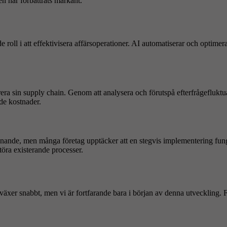
 har förbättrats markant.
 roll i att effektivisera affärsoperationer. AI automatiserar och optime
urera sin supply chain. Genom att analysera och förutspå efterfrågeflukt
ade kostnader.
tmanande, men många företag upptäcker att en stegvis implementering fun
töra existerande processer.
er snabbt, men vi är fortfarande bara i början av denna utveckling. Fö