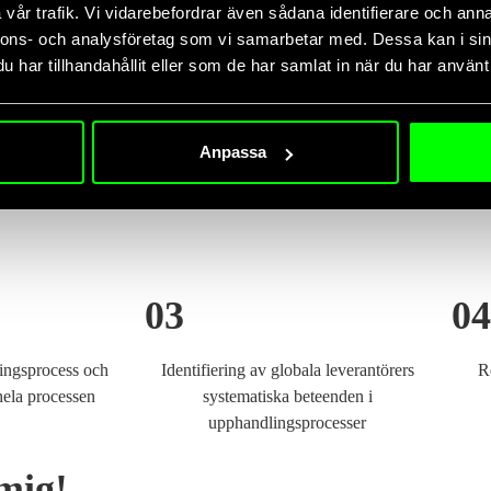
vår trafik. Vi vidarebefordrar även sådana identifierare och anna
nnons- och analysföretag som vi samarbetar med. Dessa kan i sin
, budget och
I en värld där allt större krav ställs på företag att i 
har tillhandahållit eller som de har samlat in när du har använt 
val av potentiella
leveranskedjor kunna garantera hållbarhet, har våra 
tta ger ökad
en överblick över vilka leverantörer som lever upp t
formationen är redo
ITC-verktyget hjälper våra kunder att, med hjälp av 
Anpassa
till verksamhetens
inköp, definiera vilka kriterier leverantörer ska utvä
ett bättre underlag i förhandlingsprocesser.
03
04
ngsprocess och
Identifiering av globala leverantörers
R
ela processen
systematiska beteenden i
upphandlingsprocesser
mig!