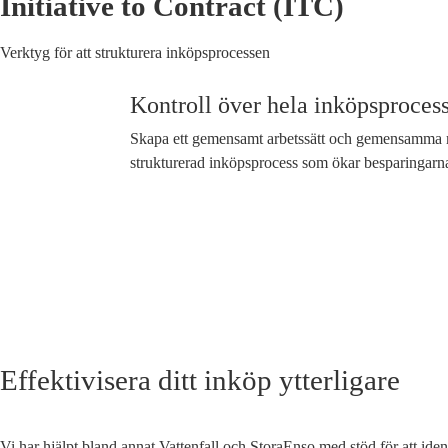
Initiative to Contract (ITC)
Menu
Verktyg för att strukturera inköpsprocessen
Kontroll över hela inköpsproces
Skapa ett gemensamt arbetssätt och gemensamma
strukturerad inköpsprocess som ökar besparingarn
Effektivisera ditt inköp ytterligare
Vi har hjälpt bland annat Vattenfall och StoraEnso med stöd för att id