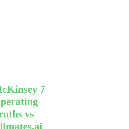
cKinsey 7
perating
ruths vs
llmates.ai