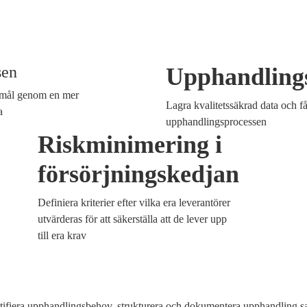
sen
Upphandling
 mål genom en mer
Lagra kvalitetssäkrad data och få 
a
upphandlingsprocessen
Riskminimering i
försörjningskedjan
Definiera kriterier efter vilka era leverantörer
utvärderas för att säkerställa att de lever upp
till era krav
entifiera upphandlingsbehov, strukturera och dokumentera upphandling sa