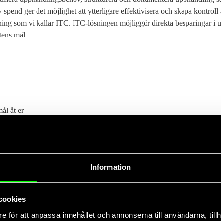
 spend ger det möjlighet att ytterligare effektivisera och skapa kontroll
sning som vi kallar ITC. ITC-lösningen möjliggör direkta besparingar i
etens mål.
ål åt er
sprocessen.
samlar in rätt
 när hela
ndlings-processen
Information
h möjlighet att
kningen. Därtill
aktsefterlevnad.
cookies
Riskminimering i försörjni
e för att anpassa innehållet och annonserna till användarna, tillh