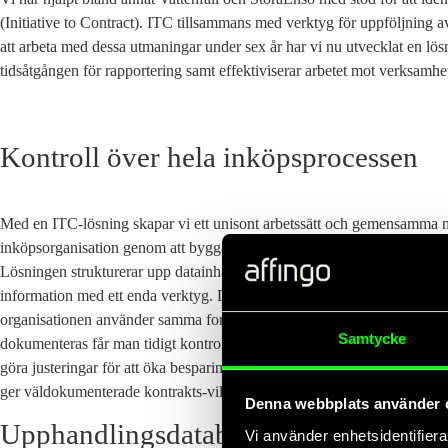
(Initiative to Contract). ITC tillsammans med verktyg för uppföljning av
att arbeta med dessa utmaningar under sex år har vi nu utvecklat en lö
tidsåtgången för rapportering samt effektiviserar arbetet mot verksamh
Kontroll över hela inköpsprocessen
Med en ITC-lösning skapar vi ett unisont arbetssätt och gemensamma m
inköpsorganisation genom att bygga ett verktyg som stöttar hela inköp
Lösningen strukturerar upp datainhämtningen under ITC-processen och 
information med ett enda verktyg. Det blir tydligt vad som anses viktigt
organisationen använder samma format. I och med att alla steg i uppha
Samtycke
dokumenteras får man tidigt kontroll över framtida kontraktssituation oc
göra justeringar för att öka besparingarna och den framtida kontraktstäc
ger väldokumenterade kontrakts-villkor möjligheten att följa upp kontr
Denna webbplats använder 
Upphandlingsdatabas
Vi använder enhetsidentifierar