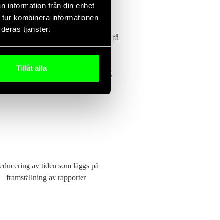
n information från din enhet
 tur kombinera informationen
varje steg av försörjnings- och
deras tjänster.
ITC-lösningar hjälpt våra kunder att få
ill de hårda krav som ställs på dem.
valda parametrar för varje specifikt
Tillåt alla
rderas utefter och på så sätt skapa sig
educering av tiden som läggs på
framställning av rapporter