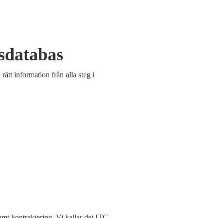
sdatabas
rätt information från alla steg i
mt kontraktering. Vi kallar det ITC