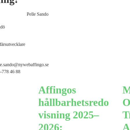
ndö
färsutvecklare
le.sando@nywebaffingo.se
-778 46 88
Affingos
M
hållbarhetsredo
O
visning 2025–
T
2026:
A