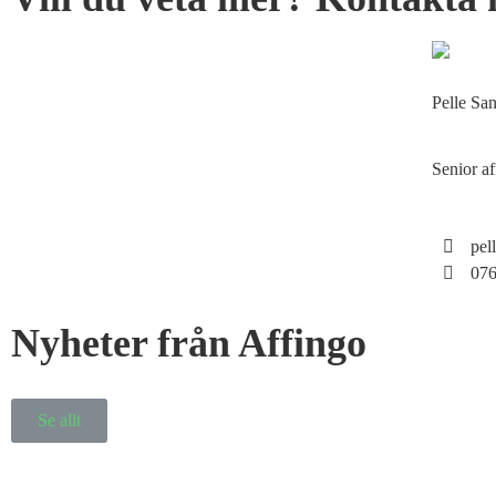
Pelle Sa
Senior af
pel
076
Nyheter från Affingo
Se allt