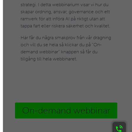
strategi. I detta webbinarium visar vi hur du
skapar ordning, ansvar, governance och ett
ramverk för att införa AI på riktigt utan att
tappa fart eller riskera säkerhet och kvalitet.
Här får du några smakprov från vår dragning
och vill du se hela så klickar du på ”On-
demand webbinar” knappen så får du
tillgång till hela webbinaret.
On-demand webbinar