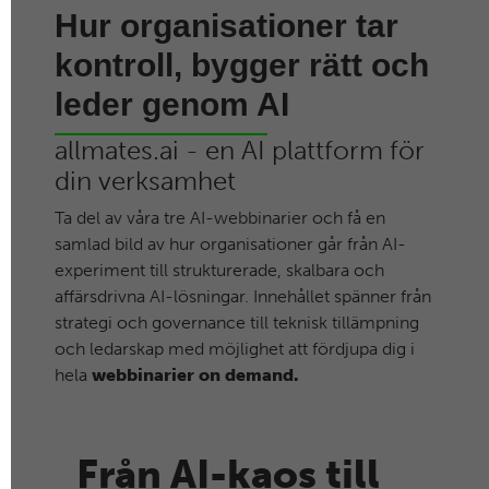
Hur organisationer tar
kontroll, bygger rätt och
leder genom AI
allmates.ai - en AI plattform för
din verksamhet
Ta del av våra tre AI-webbinarier och få en
samlad bild av hur organisationer går från AI-
experiment till strukturerade, skalbara och
affärsdrivna AI-lösningar. Innehållet spänner från
strategi och governance till teknisk tillämpning
och ledarskap med möjlighet att fördjupa dig i
hela
webbinarier on demand.
Från AI-kaos till