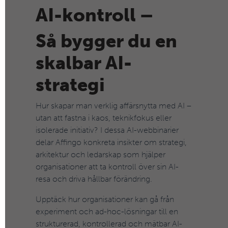
AI-kontroll –
Så bygger du en
skalbar AI-
strategi
Hur skapar man verklig affärsnytta med AI –
utan att fastna i kaos, teknikfokus eller
isolerade initiativ? I dessa AI-webbinarier
delar Affingo konkreta insikter om strategi,
arkitektur och ledarskap som hjälper
organisationer att ta kontroll över sin AI-
resa och driva hållbar förändring.
Upptäck hur organisationer kan gå från
experiment och ad-hoc-lösningar till en
strukturerad, kontrollerad och mätbar AI-