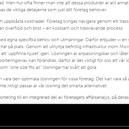
 Men hur ofta finner man inte att dessa produkter är allt annat ä
s de viktiga detaljerna som just ditt företag behöver.
 uppblåsta kostnader. Företag tvingas navigera genom ett trassli
llan överflöd och brist – en kostsam och tidskrävande process.
k, med egna specifika behov och utmaningar. Därför erbjuder vi e
r på plats. Genom att utnyttja befintlig infrastruktur inom Micr
att ’uppfinna hjulet’ igen. Lösningen är anpassningsbar och låte
orteringskrav kan förändras, därför är det viktigt för oss att vår l
 “one size fits all” lösningar har svårt att göra.
 vara den optimala lösningen för vissa företag. Det kan vara så a
e riktigt passar är vår lösning det smarta alternativet.
ortering till en integrerad del av företagets affärsanalys, på deras 
ch för er, kan ni kontakta Pelle Sandö på
pelle.sando@affingo
srapportering här:
https://affingo.se/effektivare-hallbarhet/