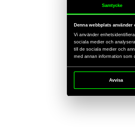
Samtycke
juli 10, 2026
Affingos hållbarhetsredovisning 2025–2026: Datadrivna
Denna webbplats använder 
en hållbar framtid
Vi är stolta att presentera Affingos hållbarhetsredovisning för verks
Vi använder enhetsidentifierar
2026. Rapporten är en sammanfattning av var vi står
sociala medier och analysera 
till de sociala medier och a
med annan information som du 
Avvisa