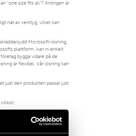
n ”one size fits all”? Antingen är
gt nät av verktyg, vilket kan
n skräddarsydd Microsoft-lösning,
osofts plattform, kan ni enkelt
r företag bygga vidare på de
ösning är flexibel. Vår lösning kan
tt just den produkten passar just
villkor.
.se
eller 076-778 46 88.