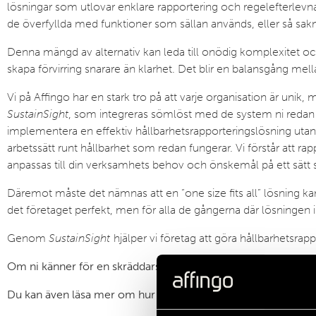
lösningar som utlovar enklare rapportering och regelefterlevnad.
de överfyllda med funktioner som sällan används, eller så sakna
Denna mängd av alternativ kan leda till onödig komplexitet och
skapa förvirring snarare än klarhet. Det blir en balansgång me
Vi på Affingo har en stark tro på att varje organisation är uni
SustainSight
, som integreras sömlöst med de system ni redan ha
implementera en effektiv hållbarhetsrapporteringslösning utan 
arbetssätt runt hållbarhet som redan fungerar. Vi förstår att rapp
anpassas till din verksamhets behov och önskemål på ett sätt som
Däremot måste det nämnas att en “one size fits all” lösning kan
det företaget perfekt, men för alla de gångerna där lösningen int
Genom
SustainSight
hjälper vi företag att göra hållbarhetsrapp
Om ni känner för en skräddarsydd lösning som växer med er o
Du kan även läsa mer om hur vi kan hjälpa er med hållbarhet