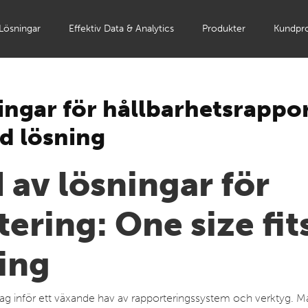
Lösningar
Effektiv Data & Analytics
Produkter
Kundpro
ningar för hållbarhetsrappo
dd lösning
d av lösningar för
ering: One size fits
ing
öretag inför ett växande hav av rapporteringssystem och verktyg