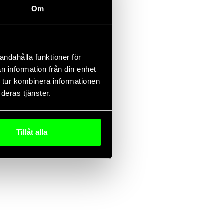
Om
es.ai
tiv nytta är en stor utmaning för de
andahålla funktioner för
n information från din enhet
 tur kombinera informationen
deras tjänster.
Tillåt alla