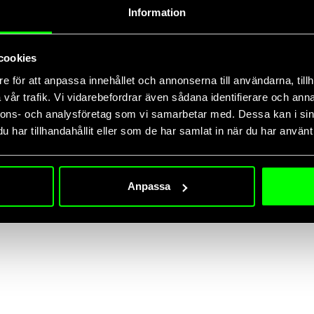
Information
juni 24, 2026
 insikter för
McKinsey 7 Operating Truths vs Allmat
cookies
Skiftet från isolerade AI-piloter till verklig opera
flesta företag. I sin
amhetsåret 2025–
e för att anpassa innehållet och annonserna till användarna, tillh
vår trafik. Vi vidarebefordrar även sådana identifierare och anna
nnons- och analysföretag som vi samarbetar med. Dessa kan i sin
har tillhandahållit eller som de har samlat in när du har använt 
Anpassa