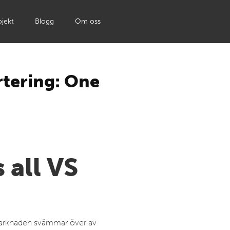
jekt
Blogg
Om oss
rtering: One
 all VS
. Marknaden svämmar över av