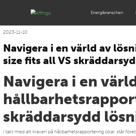
Energibranschen
2023-11-10
Navigera i en värld av lös
size fits all VS skräddarsy
Navigera i en värl
hållbarhetsrapport
skräddarsydd lösn
I takt med att kraven på hållbarhetsrapportering ökar, står f