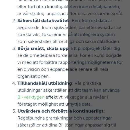
eller förbättra kundlojaliteten inom detaljhandeln,
är vår strategi anpassad efter dina verksamhetsmål.
Säkerställ datakvalitet
: Ren, korrekt data är
avgörande. Inom sjukvården, där efterlevnad är av
största vikt, fokuserar vi på att integrera system
som säkerställer tillförlitliga och säkra dataflöden.
Börja smått, skala upp
: Ett pilotprojekt låter dig
se de omedelbara fördelarna. För en kund började
vi med att förbättra rapporteringsmöjligheterna för
en division och expanderade senare till hela
organisationen.
Tillhandahåll utbildning
: Vår praktiska
utbildningar säkerställer att ditt team kan använda
BI-verktygen
effektivt, vilket ger alla nivåer i
företaget möjlighet att utnyttja data.
Utvärdera och förbättra kontinuerligt
:
Regelbundna granskningar och uppdateringar
säkerställer att dina BI-lösningar anpassar sig till