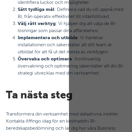
identifiera luckor och möjligheter.
Sätt tydliga mål
: Definiera vad du vill uppnå med
BI, från operativ effektivitet till intäktstillväxt.
Välj rätt verktyg
: Vi hjälper dig att välja de BI-
lösningar som passar dina affärsbehov.
Implementera och utbilda
: Vi hanterar
installationen och säkerställer att ditt team är
utbildat för att få ut det mesta av verktygen.
Övervaka och optimera
: Kontinuerlig
övervakning och optimering säkerställer att din BI-
strategi utvecklas med din verksamhet.
Ta nästa steg
Transformera din verksamhet med datadrivna insikter.
Kontakta Affingo idag för en kostnadsfri BI-
beredskapsbedömning och lär dig hur våra Business