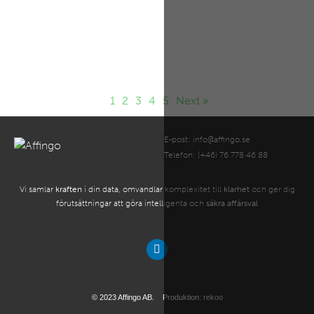
Enligt en rapport från McKinsey använder nästan alla undersökta
organisationer AI, och många experimenterar med AI-agenter på
grund
1
2
3
4
5
Next »
E-post:
info@affingo.se
Telefon: (+46) 76 778 46 88
Vi samlar
kraften
i din data, omvandlar komplexitet till
klarhet
och ger dig
förutsättningar att göra intelligenta och
säkra affärsval
© 2023 Affingo AB. Produktion:
rekoo