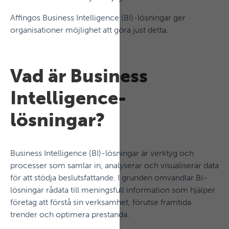
Affingos Business Intelligence (BI)-lösningar ger
organisationer möjlighet att göra just detta.
Vad är Business
Intelligence-
lösningar?
Business Intelligence (BI)-lösningar är verktyg och
processer som samlar in, analyserar och visualiserar data
för att stödja beslutsfattande. I grunden omvandlar BI-
lösningar rådata till meningsfull information som hjälper
företag att förstå sin verksamhet, förutse framtida
trender och optimera prestanda.