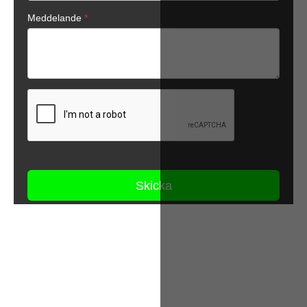
juli 10, 2026
Affingos hållbarhetsredovisning 2025–2026:
Datadrivna insikter för en hållbar framtid
Vi är stolta att presentera Affingos hållbarhetsredovisning för