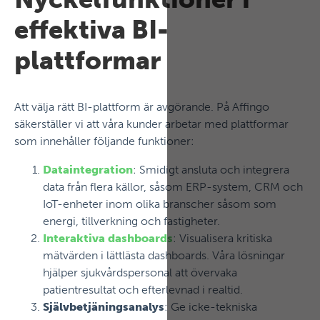
effektiva BI-
plattformar
Att välja rätt BI-plattform är avgörande. På Affingo
säkerställer vi att våra kunder arbetar med plattformar
som innehåller följande funktioner:
Dataintegration
: Smidigt ansluta och integrera
data från flera källor, såsom ERP-system, CRM och
IoT-enheter inom olika branscher såsom som
energi, tillverkning och fastigheter.
Interaktiva dashboards
: Visualisera kritiska
mätvärden i lättlästa dashboards. Våra lösningar
hjälper sjukvårdspersonal att övervaka
patientresultat och efterlevnad i realtid.
Självbetjäningsanalys
: Ge icke-tekniska