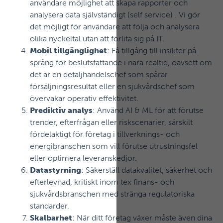
användare möjlighet att skapa rapporter och
analysera data självständigt (self service) . Vi gör
det möjligt för användare att följa och analysera
olika nyckeltal utan att förlita sig på IT.
Mobil tillgänglighet
: Få tillgång till insikter på
språng för beslutsfattande i nära realtid, oavsett om
det är en detaljhandelschef som spårar
försäljningsresultat eller en sjukvårdschef som
övervakar operativ effektivitet.
Prediktiv analys
: Använd AI & ML för att förutse
trender, efterfrågan eller riskscenarier, särskilt
fördelaktigt för företag i tillverknings- och
energibranschen som vill förutse utrustningsfel
eller optimera leveranskedjor.
Datastyrning
: Säkerställ datakvalitet, säkerhet och
efterlevnad, kritiskt inom tex finans- och
sjukvårdsbranschen med stränga regulatoriska
standarder.
Skalbarhet
: När ditt företag växer måste även dina