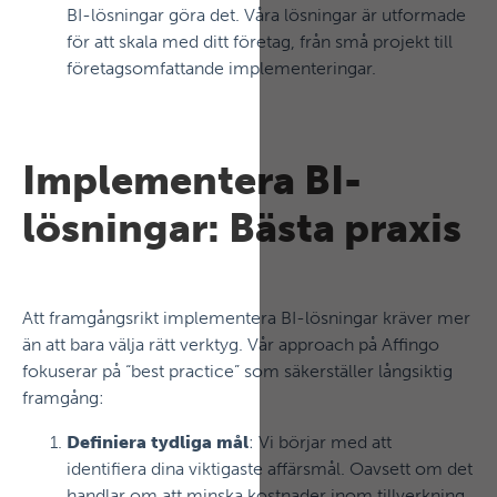
BI-lösningar göra det. Våra lösningar är utformade
för att skala med ditt företag, från små projekt till
företagsomfattande implementeringar.
Implementera BI-
lösningar: Bästa praxis
Att framgångsrikt implementera BI-lösningar kräver mer
än att bara välja rätt verktyg. Vår approach på Affingo
fokuserar på “best practice” som säkerställer långsiktig
framgång:
Definiera tydliga mål
: Vi börjar med att
identifiera dina viktigaste affärsmål. Oavsett om det
handlar om att minska kostnader inom tillverkning