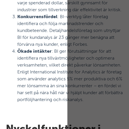
varje spenderad dollar, särskilt gynnsamt för
industrier som tillverkning där effektivitet är kritisk.
Konkurrensfördel
: BI-verktyg låter företag
identifiera och följa marknadstrender och
kundbeteende. Detaljhandelsföretag som utnyttjar
BI för kundanalys är 23 gånger mer benägna att
förvärva nya kunder, enligt Forbes.
Ökade intäkter
: BI ger förutsättningar för att
identifiera nya tillväxtmöjligheter och optimera
verksamheten, vilket direkt påverkar lönsamheten.
Enligt International Institute for Analytics är företag
som använder analytics 5% mer produktiva och 6%
mer lönsamma än sina konkurrenter – en fördel vi
har sett på nära håll när vi hjälpt kunder att förbättra
portföljhantering och riskanalys.
Nyckelfunktioner i