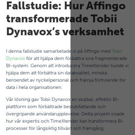
Fallstudie: Hur Affingo
transformerade Tobii
Dynavox’s verksamhet
I denna fallstudie samarbetade vi på Affingo med
Tobii
Dynavox
för att hjälpa dem förbättra sina fragmenterade
BI-system. Genom att introducera TimeXtender kunde vi
hjälpa dem att förbättra sin datakvalitet, minska
beroendet av nyckelpersonal och främja förtroende för
data i hela organisationen.
Vår lösning gav Tobii Dynavox en skalbar, effektiv BI-
plattform som förbättrade beslutsfattande och
övergripande användarupplevelse. Detta projekt visade
hur vår expertis och TimeXtender kan transformera BI-
processer för långsiktig tillväxt och framgång.