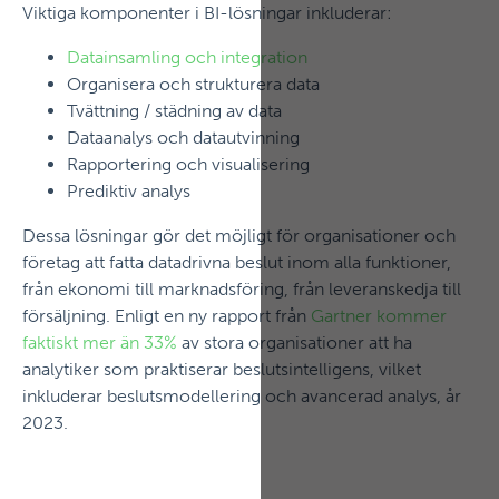
Viktiga komponenter i BI-lösningar inkluderar:
Datainsamling och integration
Organisera och strukturera data
Tvättning / städning av data
Dataanalys och datautvinning
Rapportering och visualisering
Prediktiv analys
Dessa lösningar gör det möjligt för organisationer och
företag att fatta datadrivna beslut inom alla funktioner,
från ekonomi till marknadsföring, från leveranskedja till
försäljning. Enligt en ny rapport från
Gartner kommer
faktiskt mer än 33%
av stora organisationer att ha
analytiker som praktiserar beslutsintelligens, vilket
inkluderar beslutsmodellering och avancerad analys, år
2023.