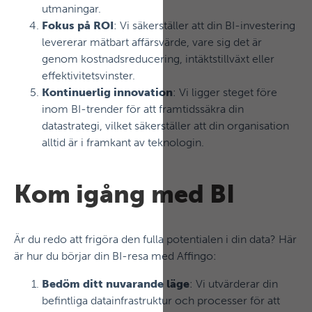
utmaningar.
Fokus på ROI
: Vi säkerställer att din BI-investering
levererar mätbart affärsvärde, vare sig det är
genom kostnadsreducering, intäktstillväxt eller
effektivitetsvinster.
Kontinuerlig innovation
: Vi ligger steget före
inom BI-trender för att framtidssäkra din
datastrategi, vilket säkerställer att din organisation
alltid är i framkant av teknologin.
Kom igång med BI
Är du redo att frigöra den fulla potentialen i din data? Här
är hur du börjar din BI-resa med Affingo:
Bedöm ditt nuvarande läge
: Vi utvärderar din
befintliga datainfrastruktur och processer för att