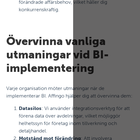
förändrade affärsbehov, vilket håller dig
konkurrenskraftig.
Övervinna vanliga
utmaningar vid BI-
implementering
Varje organisation möter utmaningar när de
implementerar BI. Affingo hjälper dig att övervinna dem:
Datasilos
: Vi använder integrationsverktyg för att
förena data över avdelningar, vilket möjliggör
helhetssyn för företag inom tillverkning och
detaljhandel.
Motstånd mot förändring
: Att involvera