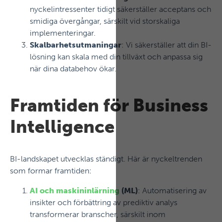
nyckelintressenter tidigt säkerställer acceptans och
smidiga övergångar, särskilt vid storskaliga
implementeringar.
Skalbarhetsutmaningar
: Vi säkerställer att din BI-
lösning kan skala med din tillväxt och anpassa sig
när dina databehov ökar.
Framtiden för Business
Intelligence
BI-landskapet utvecklas ständigt. Här är nyckeltrenden
som formar framtiden:
AI och maskininlärning
(ML)
: Automatisering av
insikter och förbättring av prediktiv analys
transformerar branscher, särskilt inom