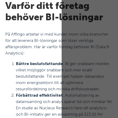
Varför ditt företag
behöver BI-lösningar
På Affingo arbetar vi med kunder inom olika branscher
för att leverera BI-lösningar som löser verkliga
affärsproblem. Här är varför företag behöver BI (Data &
Analytics):
Bättre beslutsfattande
: BI ger snabbare insikter,
vilket möjliggör snabbare och mer exakt
beslutsfattande. Till exempel hjälper dataanalys
inom energisektorn till att optimera
resursfördelning och minska driftskostnader.
Förbättrad effektivitet
: Automatisering av
datainsamling och analys sparar tid och minskar fel.
En studie av Nucleus Research fann att analytics-
och BI-initiativ ger en avkastning på $13,01 för