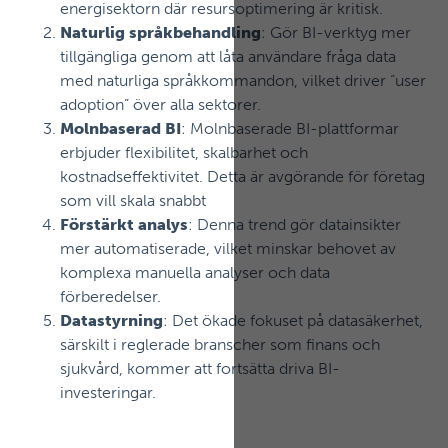
energisektorn där resursoptimering är kritisk.
Naturlig språkbehandling
: Gör BI-verktyg mer
tillgängliga genom att låta användare fråga data
med naturliga språkkommandon, vilket driver “user
adoption” över alla sektorer.
Molnbaserad BI
: Molnbaserade BI-plattformar
erbjuder flexibilitet, skalbarhet och
kostnadseffektivitet. Detta är avgörande för företag
som vill skala snabbt
Förstärkt analys
: Denna trend gör datainsikter
mer automatiserade, vilket minskar behovet av
komplexa manuella analyser och data
förberedelser.
Datastyrning
: Det ökade fokuset på datasäkerhet,
särskilt i reglerade branscher som finans och
sjukvård, kommer att fortsätta driva BI-
investeringar.