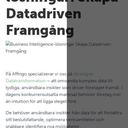
Datadriven
Framgång
På Affingo specialiserar vi oss på
Strategisk
Datatransformation
– att omvandla komplex data till
tydliga, användbara insikter som driver företaget framåt. I
dagens konkurrensutsatta marknad behöver företag mer
än intuition för att ligga steget före.
De behöver användbara insikter från data för att förbättra
sitt beslutsfattande, optimera verksamheten och
snabbare identifiera nya möjligheter.