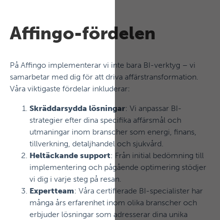
Affingo-fördelen
På Affingo implementerar vi inte bara BI-verktyg – vi
samarbetar med dig för att driva affärstransformation.
Våra viktigaste fördelar inkluderar:
Skräddarsydda lösningar
: Vi anpassar BI-
strategier efter dina specifika affärsmål och
utmaningar inom branscher som energi, finans,
tillverkning, detaljhandel och sjukvård.
Heltäckande support
: Från initial bedömning till
implementering och pågående optimering stödjer
vi dig i varje steg på resan.
Expertteam
: Våra certifierade BI-specialister har
många års erfarenhet inom olika branscher och
erbjuder lösningar som adresserar dina unika