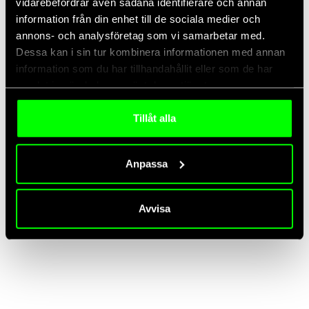
vidarebefordrar även sådana identifierare och annan
information från din enhet till de sociala medier och
annons- och analysföretag som vi samarbetar med.
Läs mer...
Dessa kan i sin tur kombinera informationen med annan
information som du har tillhandahållit eller som de har
samlat in när du har använt deras tjänster.
2026/03/03
/
AI
,
Business Intelligence
,
Kundvärde
Tillåt alla
Från ”Vibe Coding” till Super-agenter: IBM
Anpassa
spår framtidens autonoma företag
Upptäck hur IBM:s Super-agenter transformerar företag
Avvisa
genom autonoma protokoll och skiftet från vibe coding till
målstyrd AI-exekvering.
Läs mer...