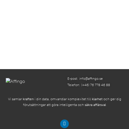
AI-investeringar ger avkastning men
kompetensklyftan består: Kyndryl-
rapporten 2025
Läs mer...
E-post:
info@affingo.se
Telefon: (+46) 76 778 46 88
Vi samlar
kraften
i din data, omvandlar komplexitet till
klarhet
och ger dig
förutsättningar att göra intelligenta och
säkra affärsval