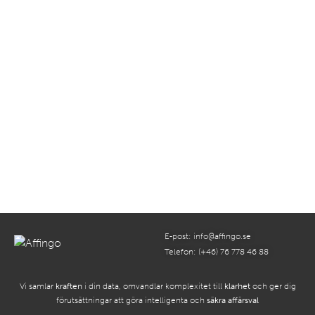
McKinsey Report 2025: AI-agenter driver
innovation och transformation
Enligt en rapport från McKinsey använder nästan alla
undersökta organisationer AI, och många experimenterar
med AI-agenter på grund
Läs mer...
E-post:
info@affingo.se
Telefon: (+46) 76 778 46 88
Vi samlar
kraften
i din data, omvandlar komplexitet till
klarhet
och ger dig
förutsättningar att göra intelligenta och
säkra affärsval