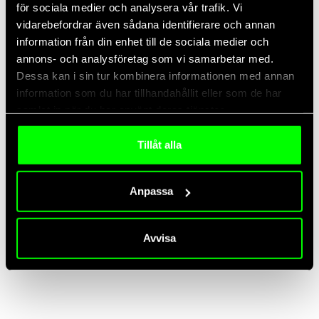
för sociala medier och analysera vår trafik. Vi
vidarebefordrar även sådana identifierare och annan
Läs mer...
information från din enhet till de sociala medier och
annons- och analysföretag som vi samarbetar med.
Dessa kan i sin tur kombinera informationen med annan
information som du har tillhandahållit eller som de har
samlat in när du har använt deras tjänster.
2026/03/03
/
AI
,
Business Intelligence
,
Kundvärde
Tillåt alla
Från ”Vibe Coding” till Super-agenter: IBM
spår framtidens autonoma företag
Anpassa
Upptäck hur IBM:s Super-agenter transformerar företag
genom autonoma protokoll och skiftet från vibe coding till
Avvisa
målstyrd AI-exekvering.
Läs mer...